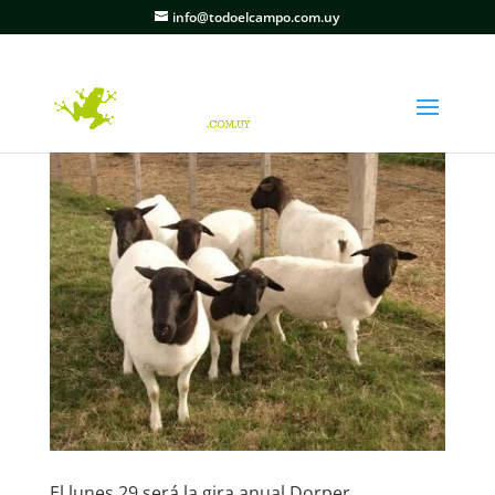
info@todoelcampo.com.uy
El lunes 29 será la gira anual Dorper.