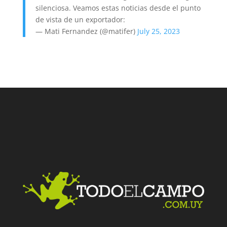
silenciosa. Veamos estas noticias desde el punto
de vista de un exportador:
— Mati Fernandez (@matifer)
July 25, 2023