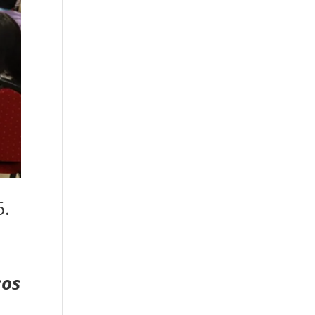
6.
cos