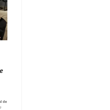
de
al de
a