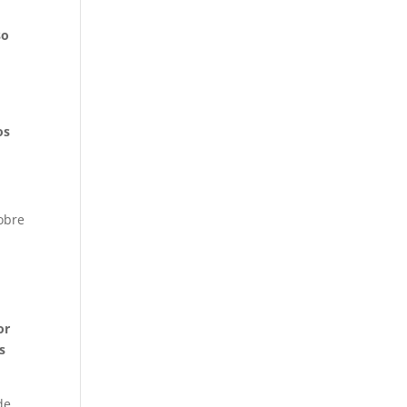
so
os
sobre
or
s
de