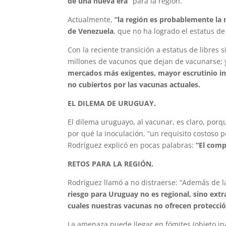
de una nueva era”
para la región.
Actualmente,
“la región es probablemente la 
de Venezuela
, que no ha logrado el estatus d
Con la reciente transición a estatus de libres 
millones de vacunos que dejan de vacunarse;
mercados más exigentes, mayor escrutinio int
no cubiertos por las vacunas actuales.
EL DILEMA DE URUGUAY.
El dilema uruguayo, al vacunar, es claro, porq
por qué la inoculación, “un requisito costoso
Rodríguez explicó en pocas palabras:
“El comp
RETOS PARA LA REGIÓN.
Rodríguez llamó a no distraerse: “Además de l
riesgo para Uruguay no es regional, sino extra
cuales nuestras vacunas no ofrecen protecció
La amenaza puede llegar en fómites (objeto i