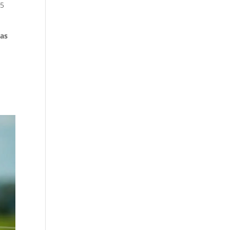
25
cas