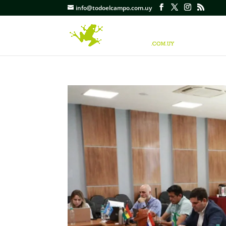
info@todoelcampo.com.uy