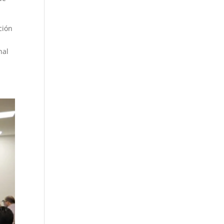
ción
nal