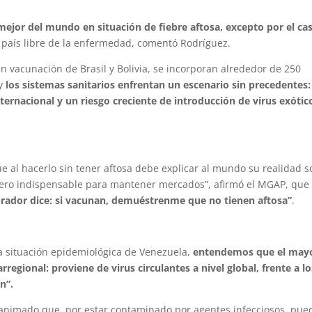
mejor del mundo en situación de fiebre aftosa, excepto por el ca
e país libre de la enfermedad, comentó Rodríguez.
sin vacunación de Brasil y Bolivia, se incorporan alrededor de 250
 y
los sistemas sanitarios enfrentan un escenario sin precedentes:
ernacional y un riesgo creciente de introducción de virus exótic
ue al hacerlo sin tener aftosa debe explicar al mundo su realidad 
 pero indispensable para mantener mercados”, afirmó el MGAP, que
rador dice: si vacunan, demuéstrenme que no tienen aftosa”
.
a situación epidemiológica de Venezuela,
entendemos que el may
rregional: proviene de virus circulantes a nivel global, frente a lo
n”.
nanimado que, por estar contaminado por agentes infecciosos, pue