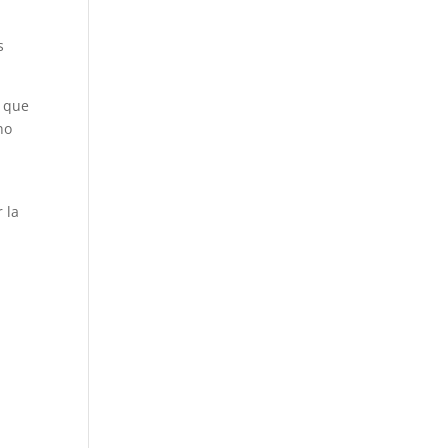
s
a que
no
 la
a