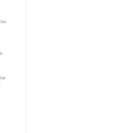
 los
la
tar
s