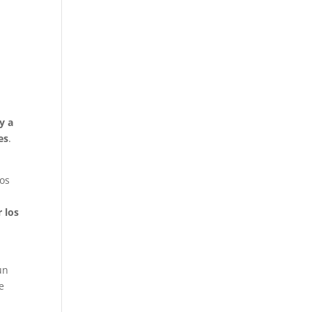
 y a
es
.
mos
r los
un
e