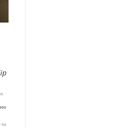
ip
en
esos
e su