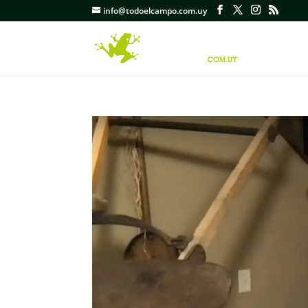
info@todoelcampo.com.uy