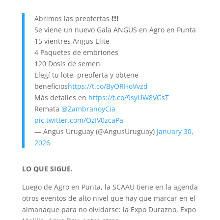
Abrimos las preofertas ❗️❗️❗️
Se viene un nuevo Gala ANGUS en Agro en Punta
15 vientres Angus Elite
4 Paquetes de embriones
120 Dosis de semen
Elegí tu lote, preoferta y obtene
beneficios
https://t.co/ByORHoVvzd
Más detalles en
https://t.co/9syUW8VGsT
Remata
@ZambranoyCia
pic.twitter.com/OzIV0zcaPa
— Angus Uruguay (@AngusUruguay)
January 30,
2026
LO QUE SIGUE.
Luego de Agro en Punta, la SCAAU tiene en la agenda
otros eventos de alto nivel que hay que marcar en el
almanaque para no olvidarse: la Expo Durazno, Expo