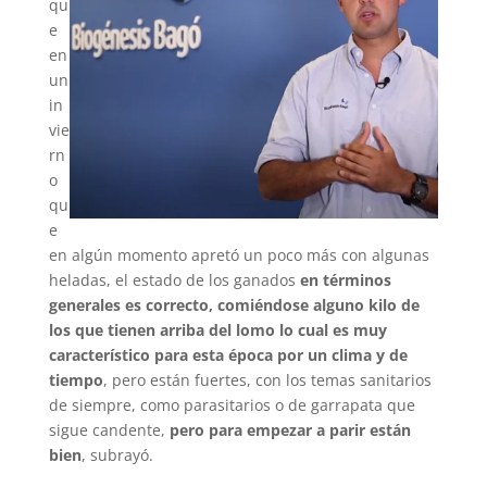
qu
e
en
un
in
vie
rn
o
qu
e
en algún momento apretó un poco más con algunas
heladas, el estado de los ganados
en términos
generales es correcto, comiéndose alguno kilo de
los que tienen arriba del lomo lo cual es muy
característico para esta época por un clima y de
tiempo
, pero están fuertes, con los temas sanitarios
de siempre, como parasitarios o de garrapata que
sigue candente,
pero para empezar a parir están
bien
, subrayó.