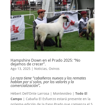
Hampshire Down en el Prado 2025: “No
dejamos de crecer”.
Ago 13, 2025
|
Noticias
,
Ovinos
La raza tiene “cabañeros nuevos y los remates
hablan por sí solos, por los valores y la
comercialización”
.
Hébert Dell’Onte Larrosa | Montevideo |
Todo El
Campo
| Cabaña El Esfuerzo estará presente en la
próxima edición de la Expo Prado que comienza el 5