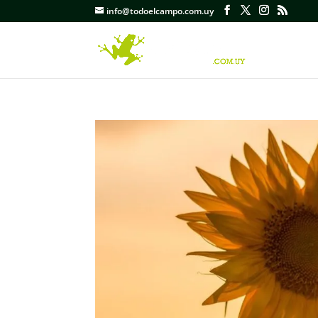
info@todoelcampo.com.uy