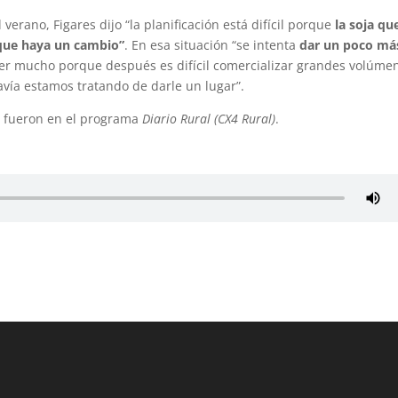
erano, Figares dijo “la planificación está difícil porque
la soja qu
o que haya un cambio”
. En esa situación “se intenta
dar un poco má
r mucho porque después es difícil comercializar grandes volúme
avía estamos tratando de darle un lugar”.
es fueron en el programa
Diario Rural (CX4 Rural)
.