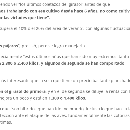
ndo ver “los últimos coletazos del girasol” antes de que
os trabajando con ese cultivo desde hace 6 años, no como culti
r las virtudes que tiene”.
 supera el 10% o el 20% del área de verano”, con algunas fluctuacio
os pájaros
”, precisó, pero se logra manejarlo.
pecialmente “estos últimos años que han sido muy extremos, tanto
n 2.300 o 2.400 kilos, y algunos de segunda se han comportado
más interesante que la soja que tiene un precio bastante planchad
en el girasol de primera
, y en el de segunda se diluye la renta con 
o mejora un poco y está en
1.300 o 1.400 kilos.
o que “son híbridos que han ido mejorando, incluso lo que hace a l
otección ante el ataque de las aves, fundamentalmente las cotorras
ltimas.