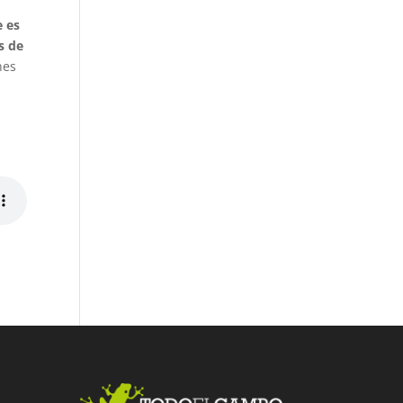
e es
s de
nes