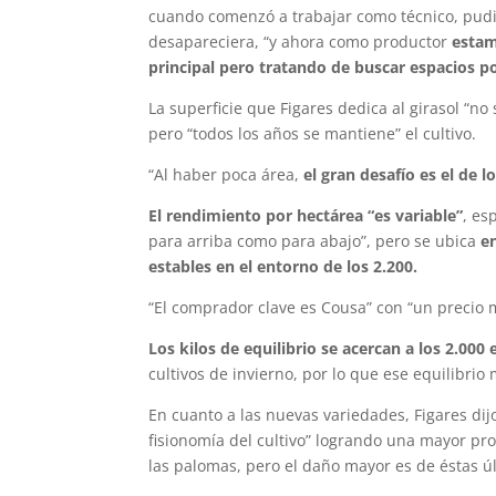
cuando comenzó a trabajar como técnico, pudie
desapareciera, “y ahora como productor
estam
principal pero tratando de buscar espacios po
La superficie que Figares dedica al girasol “no
pero “todos los años se mantiene” el cultivo.
“Al haber poca área,
el gran desafío es el de l
El rendimiento por hectárea “es variable”
, es
para arriba como para abajo”, pero se ubica
e
estables en el entorno de los 2.200.
“El comprador clave es Cousa” con “un precio 
Los kilos de equilibrio se acercan a los 2.000 
cultivos de invierno, por lo que ese equilibri
En cuanto a las nuevas variedades, Figares dij
fisionomía del cultivo” logrando una mayor pr
las palomas, pero el daño mayor es de éstas ú