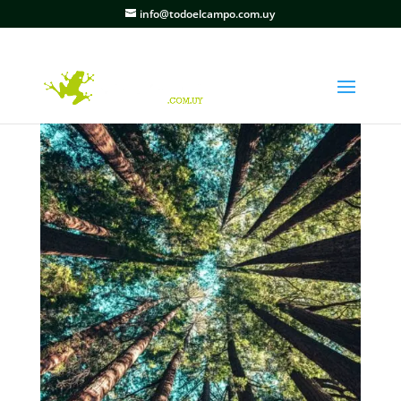
info@todoelcampo.com.uy