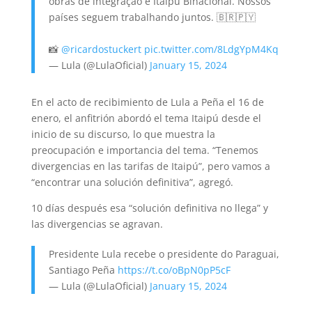
obras de integração e Itaipu Binacional. Nossos
países seguem trabalhando juntos. 🇧🇷🇵🇾
📸
@ricardostuckert
pic.twitter.com/8LdgYpM4Kq
— Lula (@LulaOficial)
January 15, 2024
En el acto de recibimiento de Lula a Peña el 16 de
enero, el anfitrión abordó el tema Itaipú desde el
inicio de su discurso, lo que muestra la
preocupación e importancia del tema. “Tenemos
divergencias en las tarifas de Itaipú”, pero vamos a
“encontrar una solución definitiva”, agregó.
10 días después esa “solución definitiva no llega” y
las divergencias se agravan.
Presidente Lula recebe o presidente do Paraguai,
Santiago Peña
https://t.co/oBpN0pP5cF
— Lula (@LulaOficial)
January 15, 2024