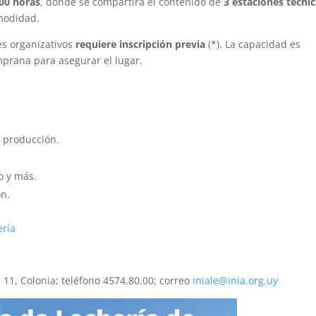
.00 horas
, donde se compartirá el contenido de
3 estaciones técnic
modidad.
nes organizativos
requiere inscripción previa
(*). La capacidad es
prana para asegurar el lugar.
y producción.
o y más.
ón.
ería
 11, Colonia; teléfono 4574.80.00; correo
iniale@inia.org.uy