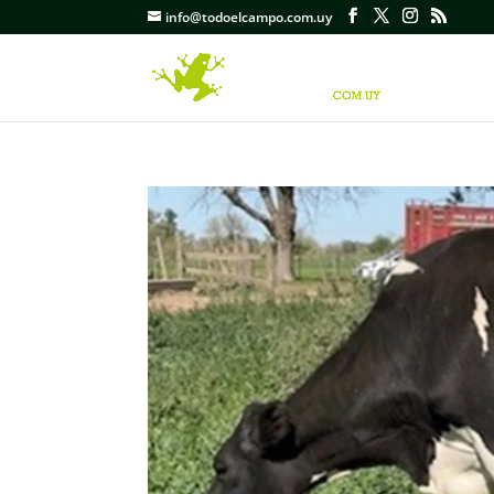
info@todoelcampo.com.uy