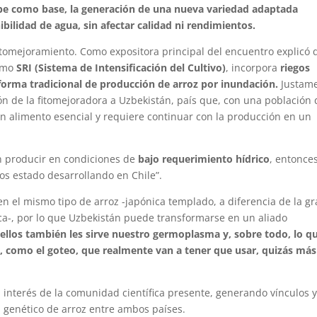
cibe como base, la generación de una nueva variedad adaptada
ilidad de agua, sin afectar calidad ni rendimientos.
itomejoramiento. Como expositora principal del encuentro explicó 
como
SRI (Sistema de Intensificación del Cultivo)
, incorpora
riegos
 forma tradicional de producción de arroz por inundación.
Justam
ión de la fitomejoradora a Uzbekistán, país que, con una población 
un alimento esencial y requiere continuar con la producción en un
n producir en condiciones de
bajo requerimiento hídrico
, entonces
os estado desarrollando en Chile”.
 el mismo tipo de arroz -japónica templado, a diferencia de la g
ica-, por lo que Uzbekistán puede transformarse en un aliado
 ellos también les sirve nuestro germoplasma y, sobre todo, lo q
, como el goteo, que realmente van a tener que usar, quizás más
 interés de la comunidad científica presente, generando vínculos 
l genético de arroz entre ambos países.