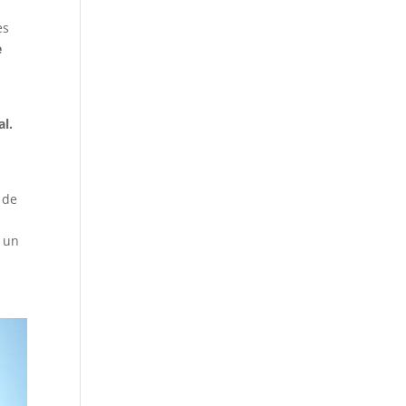
es
e
al.
 de
a un