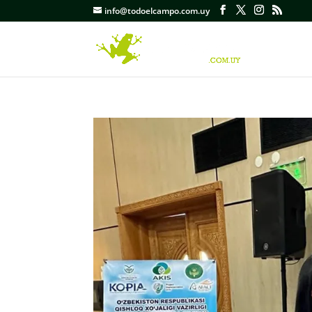
info@todoelcampo.com.uy