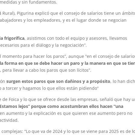
smedidas y sin fundamentos.
 Rural), Pigurina explicó que el consejo de salarios tiene un ámbit
 trabajadores y los empleadores, y es el lugar donde se negocian
 frigorífica
, asistimos con todo el equipo y asesores, llevamos
cesarios para el diálogo y la negociación”.
el momento para hacer los paros”, aunque “en el consejo de salario
la forma en que se debe hacer un paro y la manera en que se tie
s
, pera llevar a cabo los paros que son lícitos”.
ción
surgen estos paros que son dañinos y a propósito
, lo han dic
a torcer y hagamos lo que ellos están pidiendo”
 de Foica y lo que se ofrece desde las empresas, señaló que hay 
Estamos lejos” porque como acostumbran ellos hacen “una
den aumento y la explicación es que quieren ese aumento pero no
actividad.
as complejas: “Lo que va de 2024 y lo que se viene para 2025 es de l