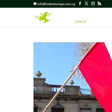
info@todoelcampo.com.uy