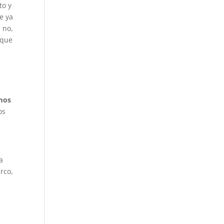
to y
e ya
 no,
 que
imos
os
a
rco,