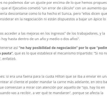
es no podemos dar un ajuste por encima de lo que hemos propues
e que el Ejecutivo cometió “un error de cálculo” con un aumento qu
ería descontarse como lo ha hecho el Sunca, pero “ellos dicen que
considerar en la negociación ni están dispuestos a bajar un ápice lo
s acceder a las mejoras en los ingresos” de los trabajadores, y la
 hoy hasta dentro de un año y medio o dos años”.
ntenerse así
“no hay posibilidad de negociación” por lo que “ped
n pauta”
, que es lo que establece el mecanismo tripartido: “Si no n
, enfatizó.
s: si era una faena para la cuota Hilton que se iba a enviar en un
antear al cliente el poder mandar la carne más adelante, en otro ba
e comienzan a mirar con atención por aquello de “ojo, hay lío en
uando vas a recibir, a ver qué te mandaron”, porque se afecta la