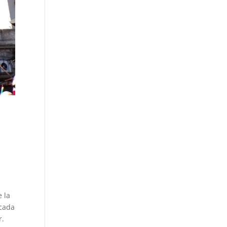
 la
ncada
r.