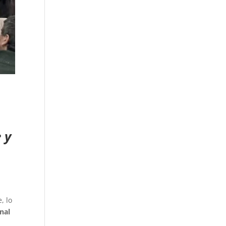
 y
, lo
onal