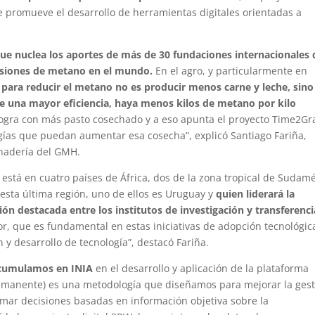
promueve el desarrollo de herramientas digitales orientadas a
 que nuclea los aportes de más de 30 fundaciones internacionales
misiones de metano en el mundo.
En el agro, y particularmente en
 para reducir el metano no es producir menos carne y leche, sino
de una mayor eficiencia, haya menos kilos de metano por kilo
 logra con más pasto cosechado y a eso apunta el proyecto Time2Gr
ogías que puedan aumentar esa cosecha”, explicó Santiago Fariña,
anadería del GMH.
o está en cuatro países de África, dos de la zona tropical de Sudam
esta última región, uno de ellos es Uruguay y
quien liderará la
ión destacada entre los institutos de investigación y transferenc
or, que es fundamental en estas iniciativas de adopción tecnológica
y desarrollo de tecnología”, destacó Fariña.
acumulamos en INIA
en el desarrollo y aplicación de la plataforma
Remanente) es una metodología que diseñamos para mejorar la ges
omar decisiones basadas en información objetiva sobre la