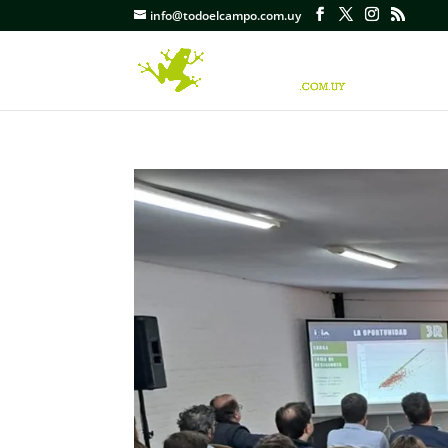
info@todoelcampo.com.uy