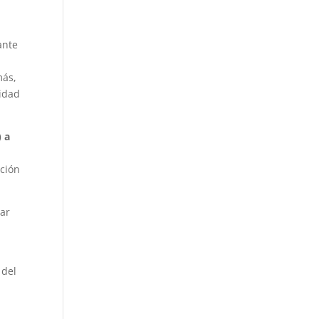
ante
más,
lidad
) a
ación
gar
 del