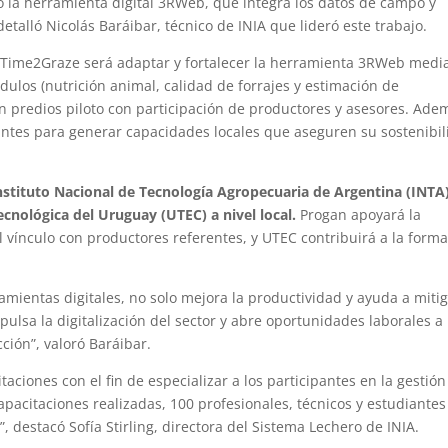
eó la herramienta digital 3RWeb, que integra los datos de campo y
detalló Nicolás Baráibar, técnico de INIA que lideró este trabajo.
e Time2Graze será adaptar y fortalecer la herramienta 3RWeb medi
dulos (nutrición animal, calidad de forrajes y estimación de
en predios piloto con participación de productores y asesores. Ade
iantes para generar capacidades locales que aseguren su sostenibi
nstituto Nacional de Tecnología Agropecuaria de Argentina (INTA
ecnológica del Uruguay (UTEC) a nivel local.
Progan apoyará la
el vínculo con productores referentes, y UTEC contribuirá a la form
ramientas digitales, no solo mejora la productividad y ayuda a miti
ulsa la digitalización del sector y abre oportunidades laborales a
ción”, valoró Baráibar.
taciones con el fin de especializar a los participantes en la gestión
apacitaciones realizadas, 100 profesionales, técnicos y estudiantes
 destacó Sofía Stirling, directora del Sistema Lechero de INIA.