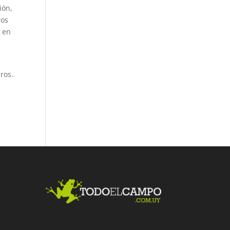
ión,
ros
r en
ros.