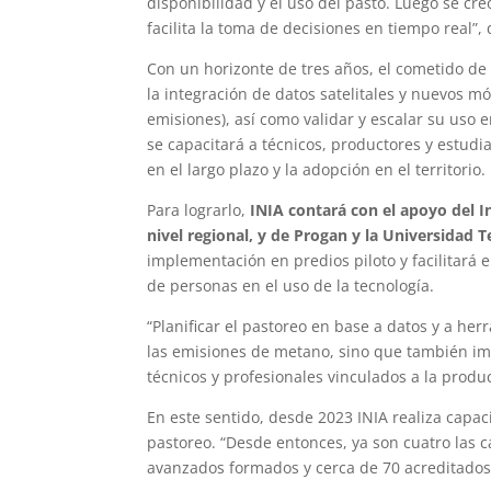
disponibilidad y el uso del pasto. Luego se cr
facilita la toma de decisiones en tiempo real”, 
Con un horizonte de tres años, el cometido d
la integración de datos satelitales y nuevos mó
emisiones), así como validar y escalar su uso 
se capacitará a técnicos, productores y estud
en el largo plazo y la adopción en el territorio.
Para lograrlo,
INIA contará con el apoyo del I
nivel regional, y de Progan y la Universidad T
implementación en predios piloto y facilitará 
de personas en el uso de la tecnología.
“Planificar el pastoreo en base a datos y a her
las emisiones de metano, sino que también imp
técnicos y profesionales vinculados a la produc
En este sentido, desde 2023 INIA realiza capaci
pastoreo. “Desde entonces, ya son cuatro las c
avanzados formados y cerca de 70 acreditados”,