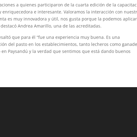
aciones a quienes participaron de la cuarta edición de la capacitac
y enriquecedora e interesante. Valoramos la interacción con nuest
enta es muy innovadora y útil, nos gusta porque la podemos aplica
 destacó Andrea Amarillo, una de las acreditadas.
resaltó que para él “fue una experiencia muy buena. Es una
ión del pasto en los establecimientos, tanto lecheros como ganade
o en Paysandú y la verdad que sentimos que está dando buenos