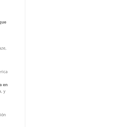
 que
aze,
érica
ia en
, y
tión