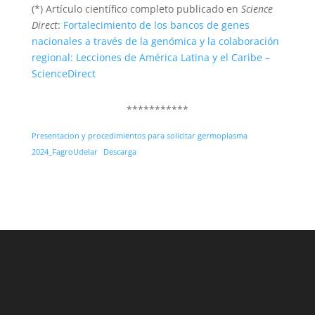
(*) Artículo científico completo publicado en
Science
Direct
:
Fortalecimiento de los bancos de genes
nacionales a través de la genómica y la colaboración
regional: Lecciones de América Latina y el Caribe –
ScienceDirect
***********
Presentacion y procedimientos para solicitar germoplasma
2024_FagroUdelar
Descarga