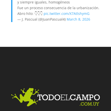
y siempre iguales, homogéneos
Fue un proceso consecuencia de la urbanización.
Abro hilo: 👇👇👇
pic.twitter.com/X7AtlshymG
— J. Pascual (@JuanPascual4)
March 8, 2026