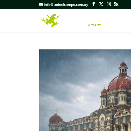
info@todoelcampo.com.uy