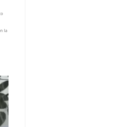
to
n la