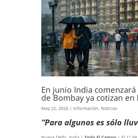
En junio India comenzará a
de Bombay ya cotizan en 
May 22, 2026
|
Información
,
Noticias
“Para algunos es sólo llu
Nueva Delhi, India |
Todo El Campo
| El 1° de