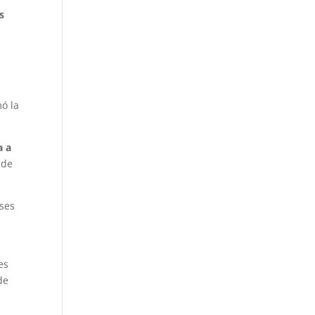
s
mó la
a a
 de
ses
es
de