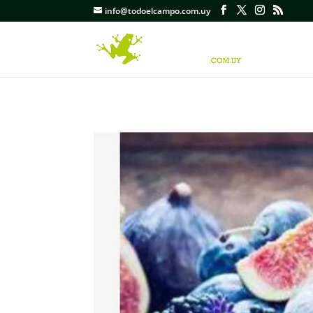
info@todoelcampo.com.uy