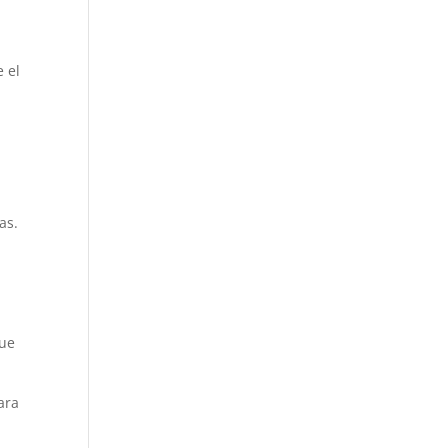
e el
as.
que
ara