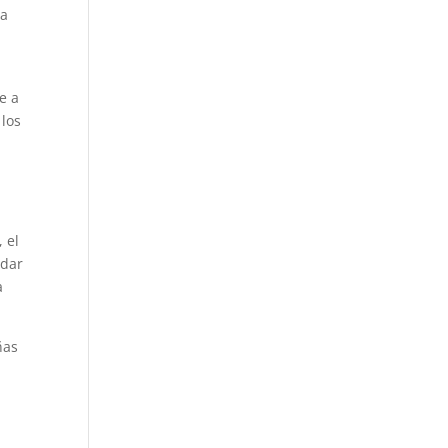
la
e a
 los
 el
udar
a
ñas