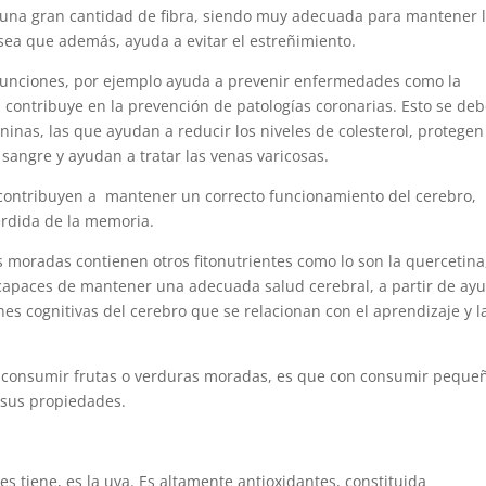
 una gran cantidad de fibra, siendo muy adecuada para mantener 
o sea que además, ayuda a evitar el estreñimiento.
s funciones, por ejemplo ayuda a prevenir enfermedades como la
ez contribuye en la prevención de patologías coronarias. Esto se deb
inas, las que ayudan a reducir los niveles de colesterol, protegen
 sangre y ayudan a tratar las venas varicosas.
e contribuyen a mantener un correcto funcionamiento del cerebro,
érdida de la memoria.
 moradas contienen otros fitonutrientes como lo son la quercetina,
n capaces de mantener una adecuada salud cerebral, a partir de ay
es cognitivas del cerebro que se relacionan con el aprendizaje y l
a consumir frutas o verduras moradas, es que con consumir peque
 sus propiedades.
 tiene, es la uva. Es altamente antioxidantes, constituida