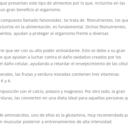
e presentan este tipo de alimentos por lo que, incluirlos en las
un gran beneficio al organismo.
compuesto llamado falvonoides. Se trata de fitonutrientes, los qu
luirlos en la alimentación, es fundamental. Dichos fitonutrientes,
mentos, ayudan a proteger al organismo frente a diversas
ne que ver con su alto poder antioxidante. Esto se debe a su gran
os que ayudan a luchar contra el daño oxidativo creados por los
el daño celular, ayudando a retardar el envejecimiento de las célul
erales, las frutas y verdura moradas contienen tres vitaminas
 K y A.
posición son el calcio, potasio y magnesio. Por otro lado, la gran
rduras, las convierten en una dieta ideal para aquellas personas 
de aminoácidos, uno de ellos es la glutamina, muy recomendada p
ón muscular posterior a entrenamientos de alta intensidad.