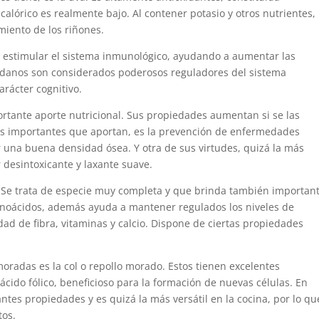
lórico es realmente bajo. Al contener potasio y otros nutrientes, 
miento de los riñones.
ra estimular el sistema inmunológico, ayudando a aumentar las
ándanos son considerados poderosos reguladores del sistema
arácter cognitivo.
ortante aporte nutricional. Sus propiedades aumentan si se las
ás importantes que aportan, es la prevención de enfermedades
una buena densidad ósea. Y otra de sus virtudes, quizá la más
 desintoxicante y laxante suave.
go. Se trata de especie muy completa y que brinda también importan
inoácidos, además ayuda a mantener regulados los niveles de
dad de fibra, vitaminas y calcio. Dispone de ciertas propiedades
moradas es la col o repollo morado. Estos tienen excelentes
cido fólico, beneficioso para la formación de nuevas células. En
ntes propiedades y es quizá la más versátil en la cocina, por lo qu
tos.