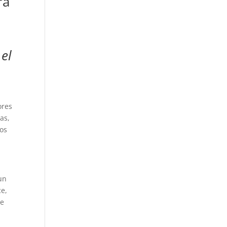
ra
 el
ores
as,
dos
un
ce,
re