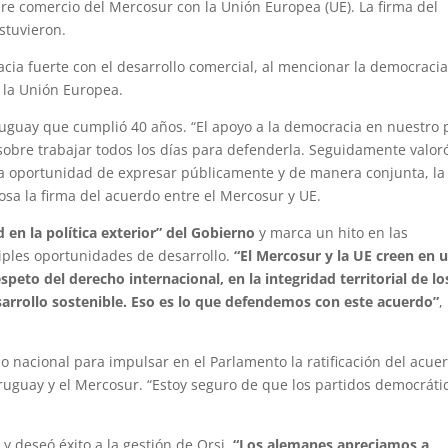
bre comercio del Mercosur con la Unión Europea (UE). La firma del
stuvieron.
acia fuerte con el desarrollo comercial, al mencionar la democraci
n la Unión Europea.
Uruguay que cumplió 40 años. “El apoyo a la democracia en nuestro 
 sobre trabajar todos los días para defenderla. Seguidamente valoró
a oportunidad de expresar públicamente y de manera conjunta, la
osa la firma del acuerdo entre el Mercosur y UE.
d en la política exterior” del Gobierno
y marca un hito en las
tiples oportunidades de desarrollo.
“El Mercosur y la UE creen en 
speto del derecho internacional, en la integridad territorial de lo
arrollo sostenible. Eso es lo que defendemos con este acuerdo”
,
nacional para impulsar en el Parlamento la ratificación del acue
uguay y el Mercosur. “Estoy seguro de que los partidos democráti
 y deseó éxito a la gestión de Orsi.
“Los alemanes apreciamos a