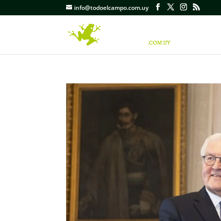
info@todoelcampo.com.uy