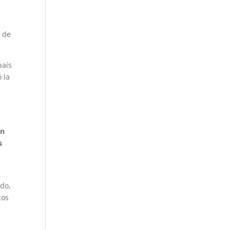
a de
país
 la
un
s
rdo,
cos