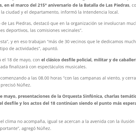
s, en el marco del 215° aniversario de la Batalla de Las Piedras
, c
la ciudad y el departamento, informó la Intendencia local.
o de Las Piedras, destacó que en la organización se involucran mu
es deportivos, las comisiones vecinales”.
iesta”, y en eso trabajan “más de 30 vecinos que le dedicamos muc
tipo de actividades”, apuntó.
rá el 18 de mayo, con
el clásico desfile policial, militar y de caballer
nada finalizará con espectáculos musicales.
, comenzando a las 08.00 horas “con las campanas al viento, y cer
, precisó Núñez.
 de mayo, presentaciones de la Orquesta Sinfónica, charlas temáti
el desfile y los actos del 18 continúan siendo el punto más espe
el clima no acompaña, igual se acercan a la avenida con la ilusión
mportante”, agregó Núñez.