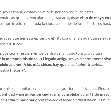
isco Legnani, destacó el valor histórico y social de estas
máticas que nos vinculan a la gesta artiguista:
el 18 de mayo en 
as que involucran a toda la ciudadanía, desde los más chicos hast
dades que tiene su epicentro el 18”, con una jornada que se exti
os artísticos.
posicionar estos eventos dentro del circuito turístico cultural.
r la memoria histórica: “El legado artiguista va a permanecer viv
elebraciones. A los más chicos hay que enseñarles, traerlos,
stra historia”.
omiso comunitario y el peso de la tradición histórica, Las Piedras
dentidad y participación ciudadana, consolidando al 18 de mayo
 calendario nacional
y reafirmando el legado artiguista en las nue