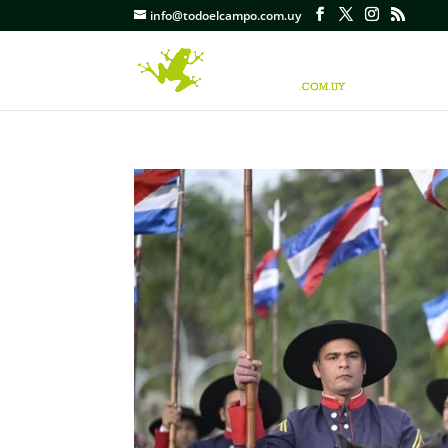
info@todoelcampo.com.uy