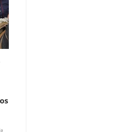
e
los
la