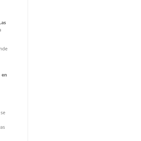
Las
a
ende
o en
 se
vas