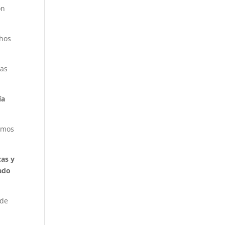
on
chos
has
ía
ramos
cas y
rado
 de