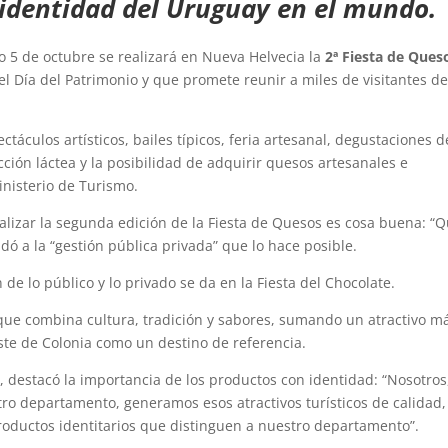
identidad del Uruguay en el mundo.
 5 de octubre se realizará en Nueva Helvecia la
2ª Fiesta de Ques
el Día del Patrimonio y que promete reunir a miles de visitantes d
ctáculos artísticos, bailes típicos, feria artesanal, degustaciones d
ión láctea y la posibilidad de adquirir quesos artesanales e
inisterio de Turismo.
alizar la segunda edición de la Fiesta de Quesos es cosa buena: “
ludó a la “gestión pública privada” que lo hace posible.
de lo público y lo privado se da en la Fiesta del Chocolate.
 que combina cultura, tradición y sabores, sumando un atractivo má
te de Colonia como un destino de referencia.
, destacó la importancia de los productos con identidad: “Nosotros
tro departamento, generamos esos atractivos turísticos de calidad,
 productos identitarios que distinguen a nuestro departamento”.