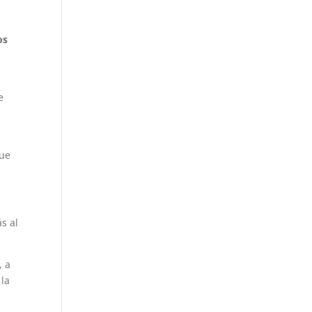
os
e
e
Que
s al
, a
 la