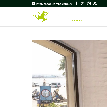
info@todoelcampo.com.uy