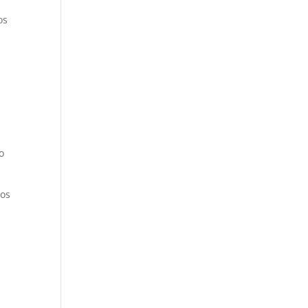
os
o
los