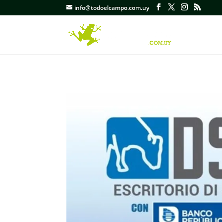
info@todoelcampo.com.uy