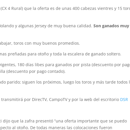
(CX 4 Rural) que la oferta es de unas 400 cabezas vientres y 15 tor
Holando y algunas Jersey de muy buena calidad.
Son ganados muy
abajar, toros con muy buenos promedios.
onas preñadas para otoño y toda la escalera de ganado soltero.
 vigentes, 180 días libes para ganados por pista (descuento por pag
alla (descuento por pago contado).
ado parido; siguen los próximos, luego los toros y más tarde todos 
se transmitirá por DirecTV, CampoTV y por la web del escritorio
DSR
i dijo que la zafra presentó “una oferta importante que se puedo
specto al otoño. De todas maneras las colocaciones fueron