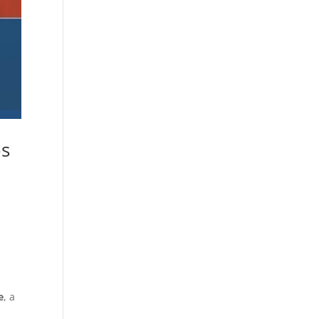
os
e
, a