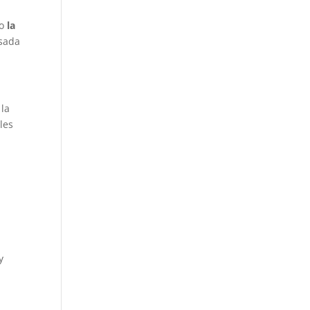
do
la
esada
 la
les
y