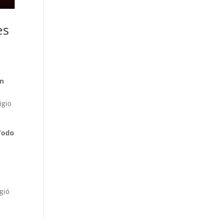
es
en
igio
Todo
gió