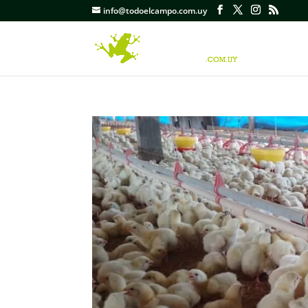
info@todoelcampo.com.uy