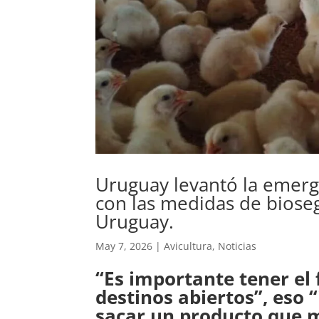
Uruguay levantó la emerge
con las medidas de bioseg
Uruguay.
May 7, 2026
|
Avicultura
,
Noticias
“Es importante tener el
destinos abiertos”, eso “
sacar un producto que m