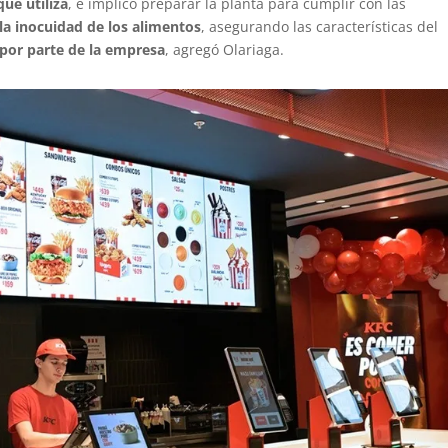
que utiliza
, e implicó preparar la planta para cumplir con las
 la inocuidad de los alimentos
, asegurando las características del
 por parte de la empresa
, agregó Olariaga.