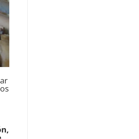
uar
yos
ón,
e