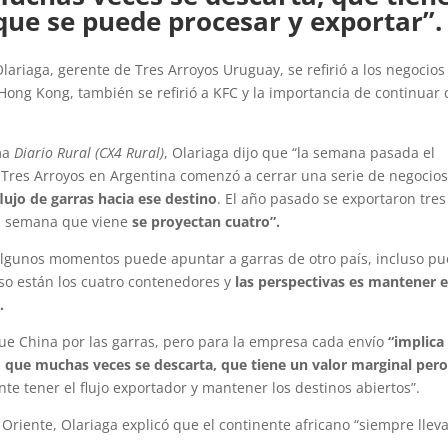
que se puede procesar y exportar”.
Olariaga, gerente de Tres Arroyos Uruguay, se refirió a los negocio
Hong Kong, también se refirió a KFC y la importancia de continuar 
ma
Diario Rural (CX4 Rural)
, Olariaga dijo que “la semana pasada el
Tres Arroyos en Argentina comenzó a cerrar una serie de negocio
flujo de garras hacia ese destino
. El año pasado se exportaron tres
la semana que viene
se proyectan cuatro”.
lgunos momentos puede apuntar a garras de otro país, incluso p
aso están los cuatro contenedores y
las perspectivas es mantener e
.
e China por las garras, pero para la empresa cada envío
“implica 
to que muchas veces se descarta, que tiene un valor marginal per
te tener el flujo exportador y mantener los destinos abiertos”.
 Oriente, Olariaga explicó que el continente africano “siempre llev