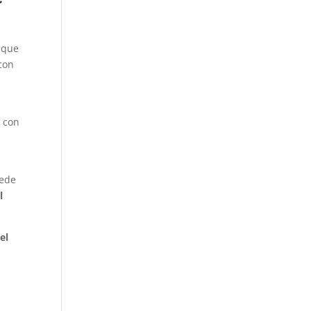
s que
con
s con
uede
l
el
o
a