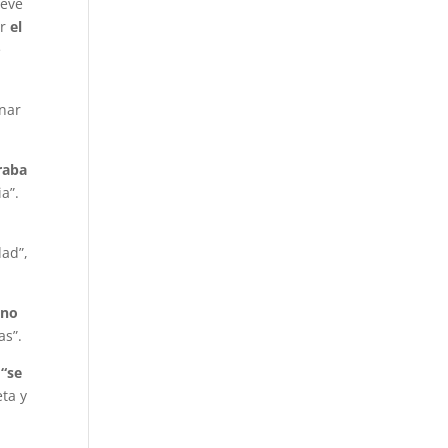
ueve
ar
el
e
nar
raba
a”.
dad”,
ino
as”.
e
“se
eta y