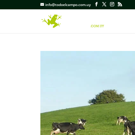
info@todoelcampo.com.uy