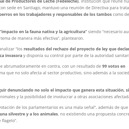
al de Productores de Leche (Fedeleche)
, institución que reúne n
 con sede en Santiago, mantuvo una reunión de Directiva para trat
perros en los trabajadores y responsables de los tambos
como d
“impacto en la fauna nativa y la agricultura”
siendo “necesario au
l tema de manera más efectiva”, plantearon.
nalizar “los
resultados del rechazo del proyecto de ley que decla
ica invasora
y disponía su control por parte de la autoridad sanitari
fue abrumadoramente en contra, con un resultado de
99 votos en
ema que no solo afecta al sector productivo, sino además a la socie
guir denunciando no solo el impacto que genera esta situación, s
imales y la posibilidad de involucrar a otras asociaciones afectad
 votación de los parlamentarios es una mala señal”, además de qu
una silvestre y a los animales
, no existiendo una propuesta concr
 flagelo”.