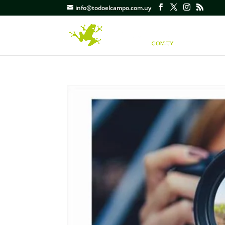
info@todoelcampo.com.uy