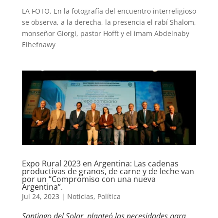
LA FOTO. En la fotografía del encuentro interreligioso
se observa, a la derecha, la presencia el rabí Shalom,
monseñor Giorgi, pastor Hofft y el imam Abdelnaby
Elhefnawy
Expo Rural 2023 en Argentina: Las cadenas
productivas de granos, de carne y de leche van
por un “Compromiso con una nueva
Argentina”.
Jul 24, 2023
|
Noticias
,
Política
Santiago del Solar, planteó las necesidades para