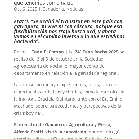
que tenemos como nación”.
Oct 6, 2025
|
Ganadería
,
Noticias
Fratti: “Se acabó el transitar en este país con
garrapata, ni viva ni con cáscara, porque esa
flexibilización nos trajo hasta acá, y ahora
vamos en el camino inverso a lo que estuvimos
haciendo”.
Rocha |
Todo El Campo
| La
74ª Expo Rocha 2025
se
realizó del 3 al 5 de octubre en la Sociedad
Agropecuaria de Rocha, el mayor evento del
departamento en relación a la ganadería regional.
La exposición incluyó exposiciones, juras, remates,
espectáculos artísticos y charlas, como la que ofreció
la Ing. Agr. Graciela Quintans junto con el Dr. Emilio
Machado, sobre “Antecedentes y perspectivas de la
crisis bovina”.
El ministro de Ganadería, Agricultura y Pesca,
Alfredo Fratti, visitó la exposición
, donde entregó
premios ovinos, al Gran campeón Suffolk y Gran