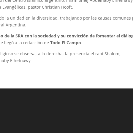
ión del Centro Islámico argentino, imam Sheij Abdelnaby Elhefnawy
s Evangélicas, pastor Christian Hooft.
do la unidad en la diversidad, trabajando por las causas comunes
ral Argentina.
 de la SRA con la sociedad y su convicción de fomentar el diálo
ue llegó a la redacción de
Todo El Campo
.
ligioso se observa, a la derecha, la presencia el rabí Shalom,
lnaby Elhefnawy