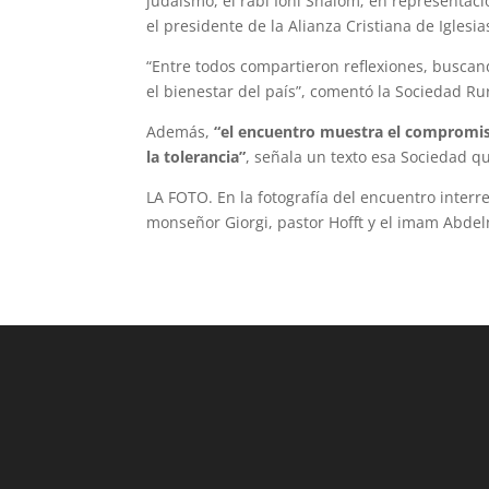
judaísmo, el rabí Ioni Shalom; en representac
el presidente de la Alianza Cristiana de Iglesia
“Entre todos compartieron reflexiones, buscan
el bienestar del país”, comentó la Sociedad Ru
Además,
“el encuentro muestra el compromiso
la tolerancia”
, señala un texto esa Sociedad q
LA FOTO. En la fotografía del encuentro interre
monseñor Giorgi, pastor Hofft y el imam Abde