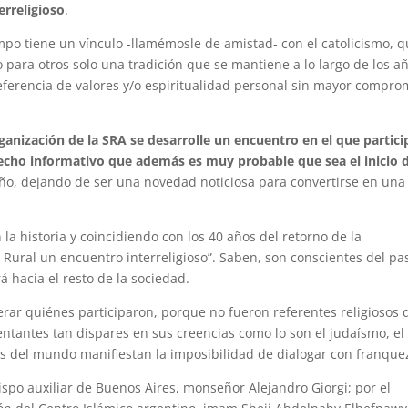
erreligioso
.
mpo tiene un vínculo -llamémosle de amistad- con el catolicismo, 
para otros solo una tradición que se mantiene a lo largo de los a
ferencia de valores y/o espiritualidad personal sin mayor compro
rganización de la SRA se desarrolle un encuentro en el que partic
 hecho informativo que además es muy probable que sea el inicio 
año, dejando de ser una novedad noticiosa para convertirse en una
la historia y coincidiendo con los 40 años del retorno de la
 Rural un encuentro interreligioso”. Saben, son conscientes del pa
 hacia el resto de la sociedad.
erar quiénes participaron, porque no fueron referentes religiosos
sentantes tan dispares en sus creencias como lo son el judaísmo, el
tes del mundo manifiestan la imposibilidad de dialogar con franque
ispo auxiliar de Buenos Aires, monseñor Alejandro Giorgi; por el