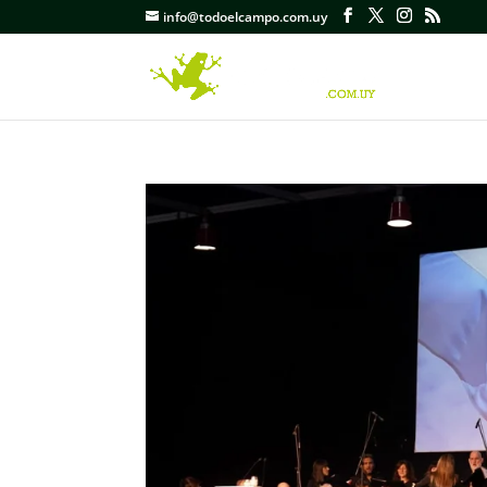
info@todoelcampo.com.uy