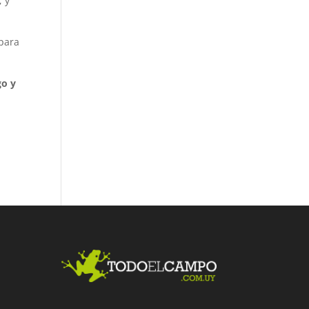
; y
 para
go y