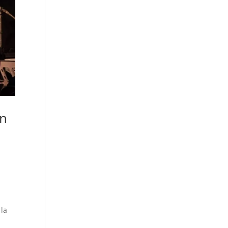
un
 la