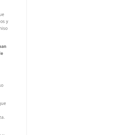
que
ños y
miso
ipan
de
so
 que
za.