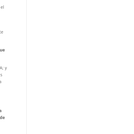
 el
te
que
A; y
es
a
a
 de