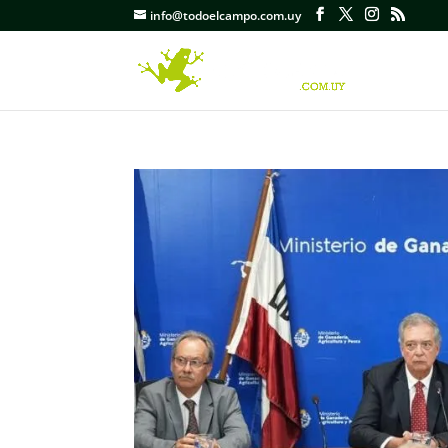
info@todoelcampo.com.uy