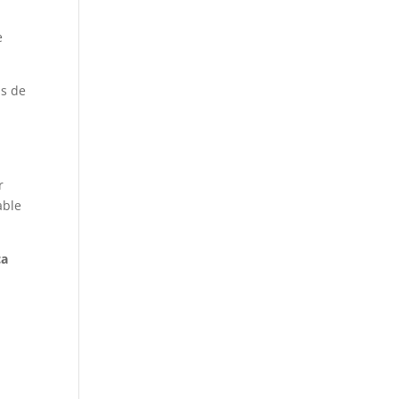
e
as de
r
able
ca