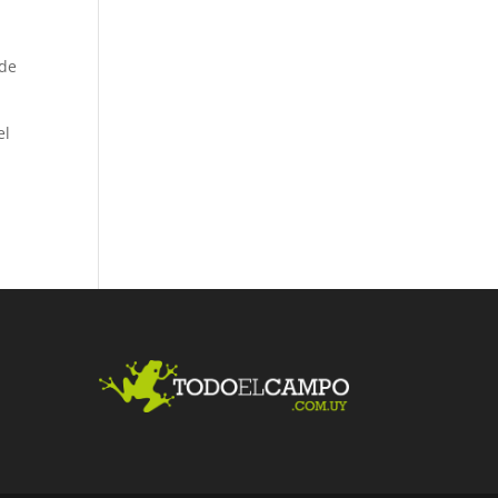
 de
el