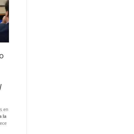
to
l
os en
 la
lece