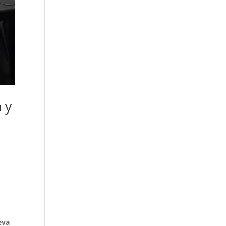
 y
eva