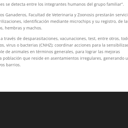
es se detecta entre los integrantes humanos del grupo familiar”.
os Ganaderos, Facultad de Veterinaria y Zoonosis prestarán servic
izaciones, identificación mediante microchips y su registro, de la
os, hembras y machos.
 través de desparasitaciones, vacunaciones, test, entre otros, tod
s, virus o bacterias (CNHZ); coordinar acciones para la sensibiliza
le de animales en términos generales, para lograr las mejoras
 la población que reside en asentamientos irregulares, generando 
vos barrios.