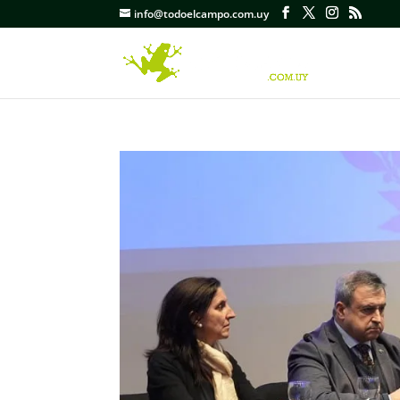
info@todoelcampo.com.uy