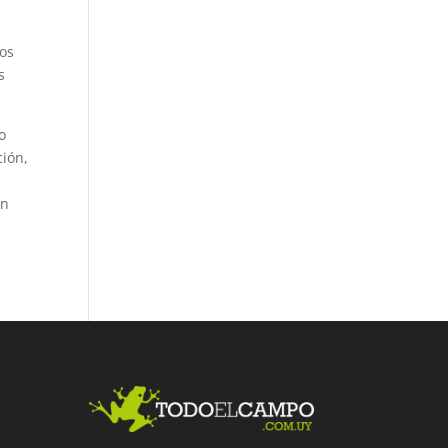
ios
s
o
ción,
un