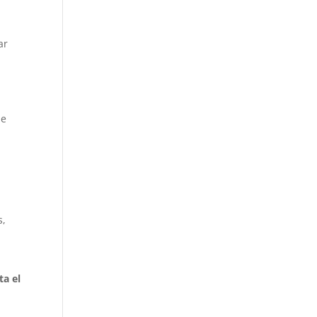
ar
ue
s,
ta el