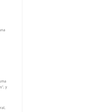
 una
isma
s”, y
ral,