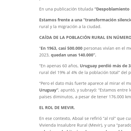
En una publicación titulada
“Despoblamiento 
Estamos frente a una “transformación silenc
rural y la migración a la ciudad.
CAÍDA DE LA POBLACIÓN RURAL EN NÚMERO
“
En 1963, casi 500.000
personas vivían en el me
2023,
quedan unas 140.000”.
“En apenas 60 años,
Uruguay perdió más de 35
rural del 19% al 4% de la población total” del 
“Pero el dato más fuerte aparece al mirar el 
Uruguay”
, apuntó, y subrayó: “Estamos entre 
países diminutos, a pesar de tener 176.000 km²
EL ROL DE MEVIR.
En ese contexto, Aboal se refirió “al rol” que
Vivienda Insalubre Rural (Mevir), y una “parad