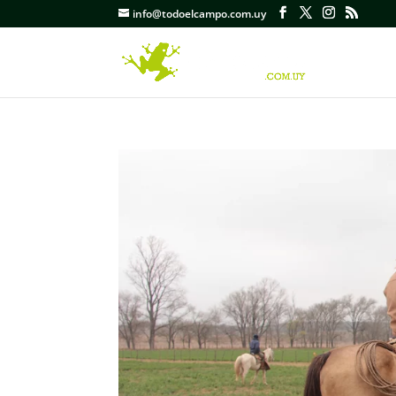
info@todoelcampo.com.uy