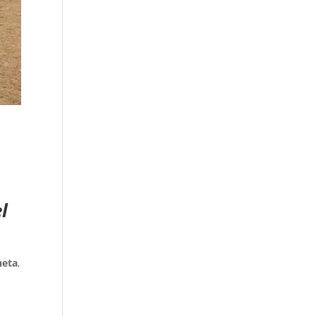
l
neta
,