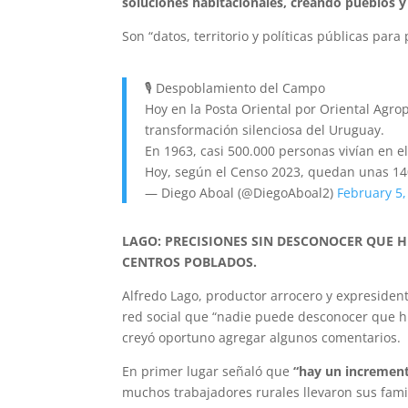
soluciones habitacionales, creando pueblos y 
Son “datos, territorio y políticas públicas par
🎙️ Despoblamiento del Campo
Hoy en la Posta Oriental por Oriental Ag
transformación silenciosa del Uruguay.
En 1963, casi 500.000 personas vivían en e
Hoy, según el Censo 2023, quedan unas 1
— Diego Aboal (@DiegoAboal2)
February 5,
LAGO: PRECISIONES SIN DESCONOCER QUE 
CENTROS POBLADOS.
Alfredo Lago, productor arrocero y expresident
red social que “nadie puede desconocer que hu
creyó oportuno agregar algunos comentarios.
En primer lugar señaló que
“hay un incremen
muchos trabajadores rurales llevaron sus famil