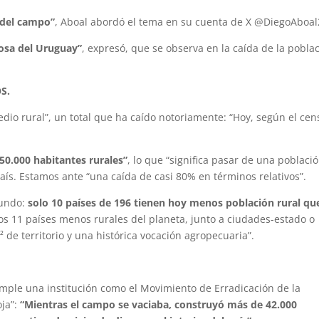
del campo”
, Aboal abordó el tema en su cuenta de X @DiegoAboal
iosa del Uruguay”
, expresó, que se observa en la caída de la pobla
S.
dio rural”, un total que ha caído notoriamente: “Hoy, según el cen
0.000 habitantes rurales”
, lo que “significa pasar de una poblaci
país. Estamos ante “una caída de casi 80% en términos relativos”.
mundo:
solo 10 países de 196 tienen hoy menos población rural qu
los 11 países menos rurales del planeta, junto a ciudades-estado o
 de territorio y una histórica vocación agropecuaria”.
 cumple una institución como el Movimiento de Erradicación de la
oja”:
“Mientras el campo se vaciaba, construyó más de 42.000