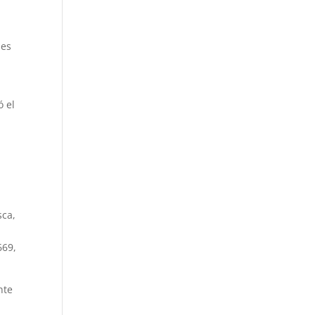
 es
ó el
sca,
669,
nte