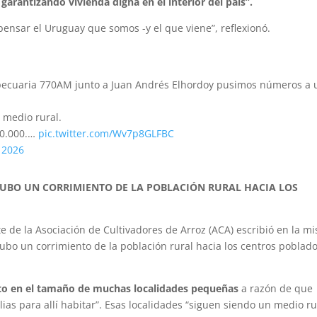
garantizando vivienda digna en el interior del país”.
a pensar el Uruguay que somos -y el que viene”, reflexionó.
ropecuaria 770AM junto a Juan Andrés Elhordoy pusimos números a
l medio rural.
40.000.…
pic.twitter.com/Wv7p8GLFBC
 2026
HUBO UN CORRIMIENTO DE LA POBLACIÓN RURAL HACIA LOS
e de la Asociación de Cultivadores de Arroz (ACA) escribió en la m
bo un corrimiento de la población rural hacia los centros poblado
to en el tamaño de muchas localidades pequeñas
a razón de que
ias para allí habitar”. Esas localidades “siguen siendo un medio ru