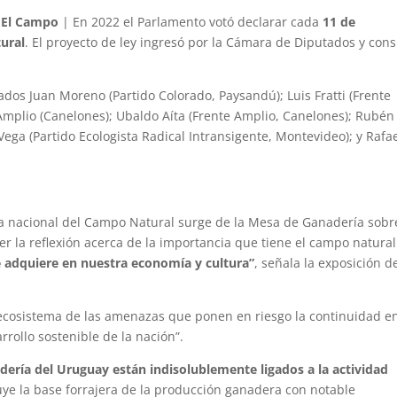
 El Campo
| En 2022 el Parlamento votó declarar cada
11 de
ural
. El proyecto de ley ingresó por la Cámara de Diputados y cons
ados Juan Moreno (Partido Colorado, Paysandú); Luis Fratti (Frente
 Amplio (Canelones); Ubaldo Aíta (Frente Amplio, Canelones); Rubén
Vega (Partido Ecologista Radical Intransigente, Montevideo); y Rafa
Día nacional del Campo Natural surge de la Mesa de Ganadería sobr
r la reflexión acerca de la importancia que tiene el campo natural
e adquiere en nuestra economía y cultura”
, señala la exposición d
l ecosistema de las amenazas que ponen en riesgo la continuidad en
rrollo sostenible de la nación”.
nadería del Uruguay están indisolublemente ligados a la actividad
tuye la base forrajera de la producción ganadera con notable