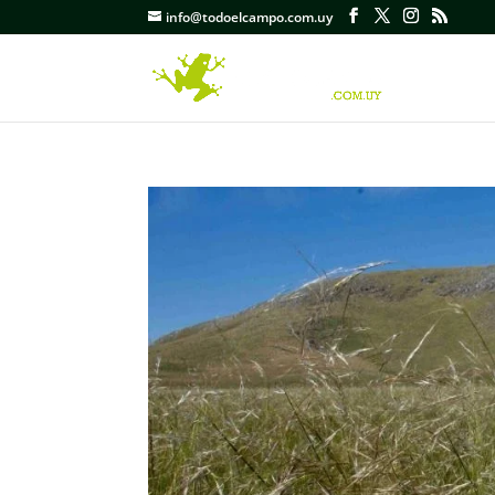
info@todoelcampo.com.uy