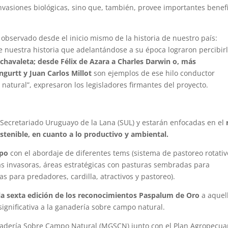
invasiones biológicas, sino que, también, provee importantes benef
observado desde el inicio mismo de la historia de nuestro país:
e nuestra historia que adelantándose a su época lograron percibirl
havaleta; desde Félix de Azara a Charles Darwin o, más
gurtt y Juan Carlos Millot
son ejemplos de ese hilo conductor
natural”, expresaron los legisladores firmantes del proyecto.
al Secretariado Uruguayo de la Lana (SUL) y estarán enfocadas en el
tenible, en cuanto a lo productivo y ambiental.
mpo
con el abordaje de diferentes tems (sistema de pastoreo rotativ
cas invasoras, áreas estratégicas con pasturas sembradas para
s para predadores, cardilla, atractivos y pastoreo).
la sexta edición de los reconocimientos Paspalum de Oro
a aquel
ignificativa a la ganadería sobre campo natural.
nadería Sobre Campo Natural (MGSCN) junto con el Plan Agropecua