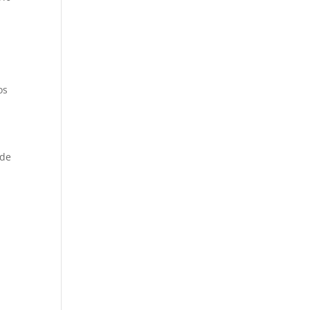
os
 de