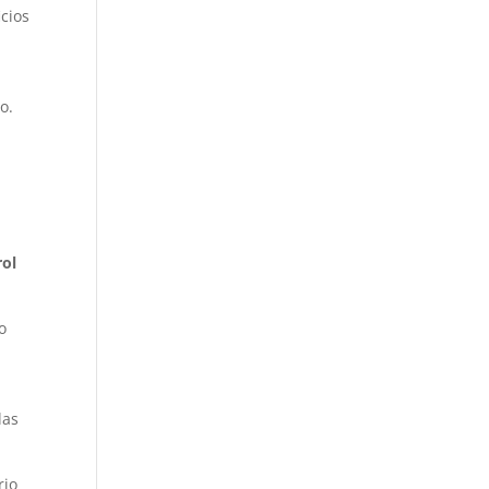
icios
o.
rol
o
las
rio