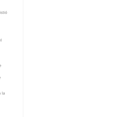
istió
el
e
e
 la