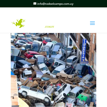
info@todoelcampo.com.uy