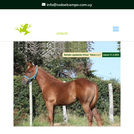
info@todoelcampo.com.uy