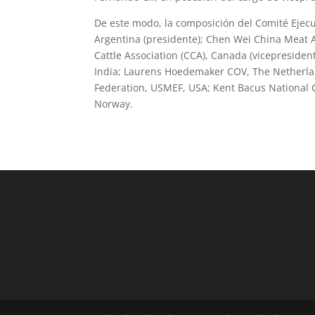
De este modo, la composición del Comité Ejecut
Argentina (presidente); Chen Wei China Meat A
Cattle Association (CCA), Canada (vicepresident
India; Laurens Hoedemaker COV, The Netherlan
Federation, USMEF, USA; Kent Bacus National C
Norway.