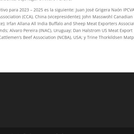
ivo para 2023 – 2025 es la siguiente: Juan José Grigera Naón IPCVA
ssociation (CCA), China (vicepresidente); John Masswohl Canadian
e); Irfan Allana All India Buffalo and Sheep Meat Exporters Associa
ds; Alvaro Pereira (INAC), Uruguay; Dan Halstrom US Meat Export
attlemen’s Beef Association (NCBA), USA; y Trine Thorkildsen Matp