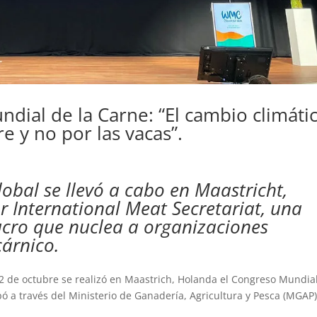
dial de la Carne: “El cambio climáti
 y no por las vacas”.
obal se llevó a cabo en Maastricht,
 International Meat Secretariat, una
lucro que nuclea a organizaciones
cárnico.
12 de octubre se realizó en Maastrich, Holanda el Congreso Mundia
ó a través del Ministerio de Ganadería, Agricultura y Pesca (MGAP)