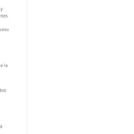
 y
ntes
cceso
e la
bio
n
ta