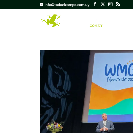
info@todoelcampo.com.uy