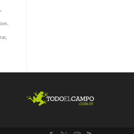
,
tion,
rat,