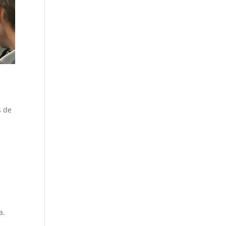
s de
a.