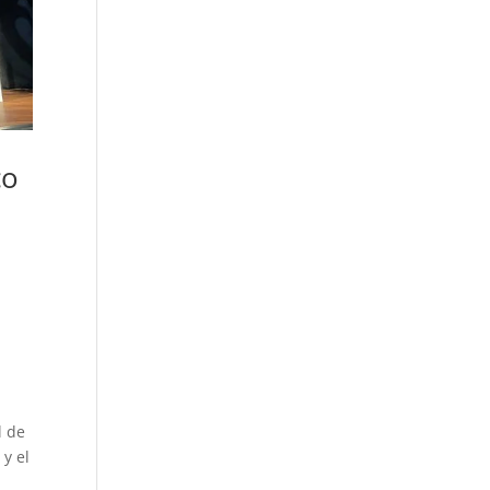
co
l de
 y el