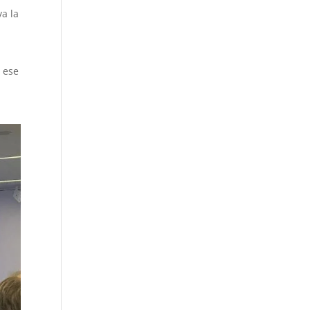
a la
 ese