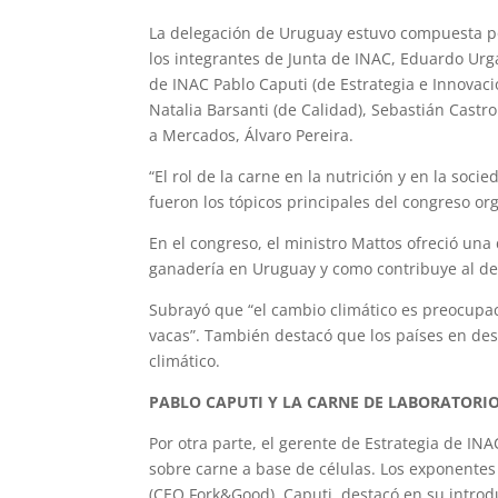
La delegación de Uruguay estuvo compuesta por
los integrantes de Junta de INAC, Eduardo Ur
de INAC Pablo Caputi (de Estrategia e Innovació
Natalia Barsanti (de Calidad), Sebastián Castr
a Mercados, Álvaro Pereira.
“El rol de la carne en la nutrición y en la soc
fueron los tópicos principales del congreso or
En el congreso, el ministro Mattos ofreció una 
ganadería en Uruguay y como contribuye al des
Subrayó que “el cambio climático es preocupac
vacas”. También destacó que los países en de
climático.
PABLO CAPUTI Y LA CARNE DE LABORATORIO
Por otra parte, el gerente de Estrategia de IN
sobre carne a base de células. Los exponente
(CEO Fork&Good). Caputi, destacó en su introd