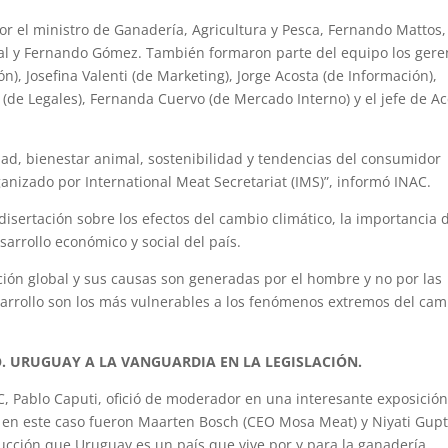
 el ministro de Ganadería, Agricultura y Pesca, Fernando Mattos,
gal y Fernando Gómez. También formaron parte del equipo los gere
n), Josefina Valenti (de Marketing), Jorge Acosta (de Información),
o (de Legales), Fernanda Cuervo (de Mercado Interno) y el jefe de A
iedad, bienestar animal, sostenibilidad y tendencias del consumidor
ganizado por International Meat Secretariat (IMS)”, informó INAC.
disertación sobre los efectos del cambio climático, la importancia d
arrollo económico y social del país.
ión global y sus causas son generadas por el hombre y no por las
sarrollo son los más vulnerables a los fenómenos extremos del cam
. URUGUAY A LA VANGUARDIA EN LA LEGISLACIÓN.
AC, Pablo Caputi, ofició de moderador en una interesante exposició
s en este caso fueron Maarten Bosch (CEO Mosa Meat) y Niyati Gup
ucción que Uruguay es un país que vive por y para la ganadería,