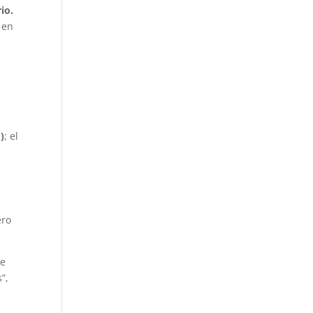
io.
, en
)
; el
ero
ce
”,