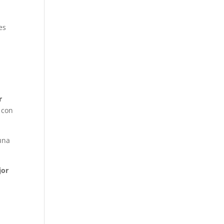
es
r
 con
una
jor