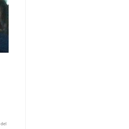
l
 del