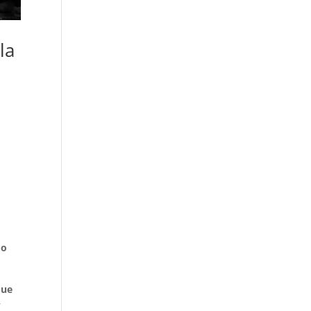
la
do
que
r