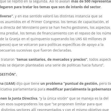
que se repitió en la segunda. Así lo avalan
más de 500 representa
llegaron para tratar los temas que son de interés del sector
.
diverso”
, y en ese sentido valoró las distintas instancia que se
os asumidos en el Primer Congreso, los temas de capacitación, el
directa del Ministerio pero se han hecho gestiones, los aspectos
aena predial, los temas de financiamiento con el repaso de los núm
de la Granja en el quinquenio superando los U$S 60 millones ($
pesos) que se volcaron para políticas específicas de apoyo a la
ecuarias sucesivas que fueron declaradas.
 trataron “
temas sanitarios, de mercados y precios”
, todos aspect
ás se dejaron planteadas una serie de políticas hacia futuro”.
GESTIÓN”.
ana (UAM)
dijo que tiene
un problema “puntual de gestión,
pero ti
niciativa parlamentaria para
modificar parcialmente la gobernanz
nen la Junta Directiva
, “y la única visión” que se maneja es la del
 Son esos superpoderes los que “se proponen limitar para que
distintos sectores allí representados y con el mismo objetivo que