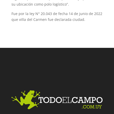
su ubicación como polo logístico”.
Fue por la ley N° 20.043 de fecha 14 de junio de 2022
que villa del Carmen fue declarada ciudad.