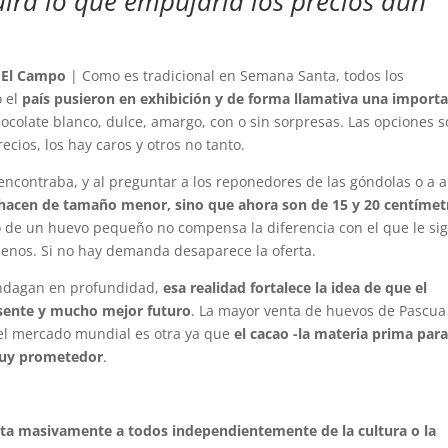
irá lo que empujaría los precios aún
 El Campo
| Como es tradicional en Semana Santa, todos los
o el
país pusieron en exhibición y de forma llamativa una import
colate blanco, dulce, amargo, con o sin sorpresas. Las opciones 
cios, los hay caros y otros no tanto.
ncontraba, y al preguntar a los reponedores de las góndolas o a 
e hacen de tamaño menor, sino que ahora son de 15 y 20 centímet
to de un huevo pequeño no compensa la diferencia con el que le si
enos. Si no hay demanda desaparece la oferta.
 indagan en profundidad,
esa realidad fortalece la idea de que el
sente y mucho mejor futuro
. La mayor venta de huevos de Pascua
del mercado mundial es otra ya que
el cacao -la materia prima par
 muy prometedor
.
sta masivamente a todos independientemente de la cultura o la