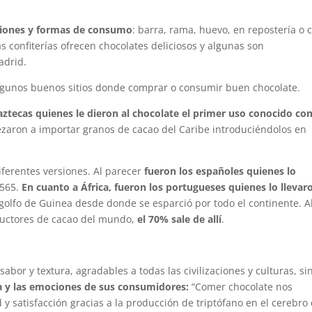
aciones y formas de consumo
: barra, rama, huevo, en repostería o 
 confiterías ofrecen chocolates deliciosos y algunas son
adrid.
gunos buenos sitios donde comprar o consumir buen chocolate.
aztecas quienes le dieron al chocolate el primer uso conocido c
pezaron a importar granos de cacao del Caribe introduciéndolos en
diferentes versiones. Al parecer
fueron los españoles quienes lo
1565.
En cuanto a África, fueron los portugueses quienes lo llevar
golfo de Guinea desde donde se esparció por todo el continente. 
uctores de cacao del mundo,
el 70% sale de allí
.
 sabor y textura, agradables a todas las civilizaciones y culturas, si
ía y las emociones de sus consumidores:
“Comer chocolate nos
 y satisfacción gracias a la producción de triptófano en el cerebro