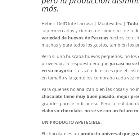
pero la producción disminu
más.
Hébert Dell’Onte Larrosa | Montevideo |
Todo
supermercados y cientos de comercios de tod
variedad de huevos de Pascuas
hechos con cho
muchas y para todos los gustos, también los pre
Pero si uno buscaba huevos pequeños, no los e
proveedor, la respuesta era que
ya casi no s
en su mayoría
. La razón de eso es que el cos
en tamaño y la gente los compraba cada vez m
Para quienes no analizan bien las cosas y no
chocolate tiene muy buen pasado, mejor pre
grandes parece indicar eso. Pero la realidad 
elaborar chocolate- no se ve con un futuro
UN PRODUCTO APETECIBLE.
El chocolate es un
producto universal que gu