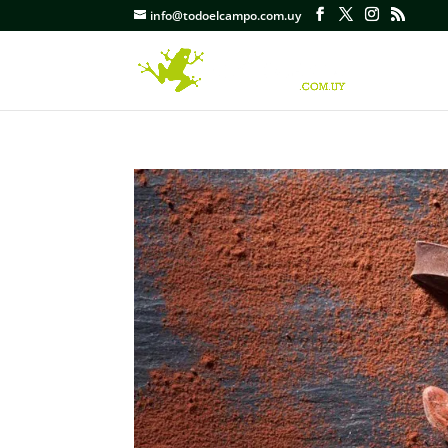
info@todoelcampo.com.uy