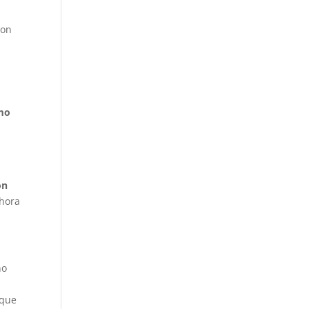
con
omo
on
Ahora
no
 que