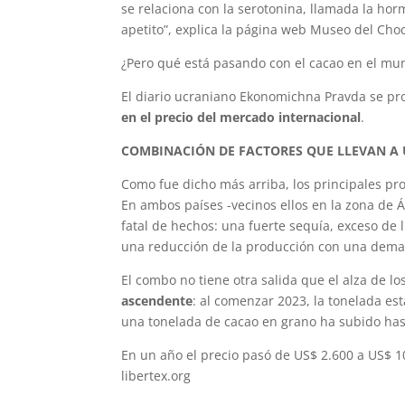
se relaciona con la serotonina, llamada la hor
apetito”, explica la página web Museo del Choc
¿Pero qué está pasando con el cacao en el mu
El diario ucraniano Ekonomichna Pravda se p
en el precio del mercado internacional
.
COMBINACIÓN DE FACTORES QUE LLEVAN A 
Como fue dicho más arriba, los principales pr
En ambos países -vecinos ellos en la zona de Á
fatal de hechos: una fuerte sequía, exceso de l
una reducción de la producción con una dem
El combo no tiene otra salida que el alza de l
ascendente
: al comenzar 2023, la tonelada e
una tonelada de cacao en grano ha subido has
En un año el precio pasó de US$ 2.600 a US$ 10
libertex.org