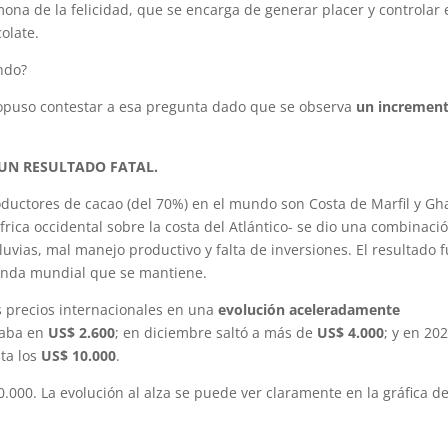
mona de la felicidad, que se encarga de generar placer y controlar 
olate.
ndo?
ropuso contestar a esa pregunta dado que se observa
un incremen
UN RESULTADO FATAL.
oductores de cacao (del 70%) en el mundo son Costa de Marfil y Gh
frica occidental sobre la costa del Atlántico- se dio una combinaci
luvias, mal manejo productivo y falta de inversiones. El resultado 
anda mundial que se mantiene.
os precios internacionales en una
evolución aceleradamente
staba en
US$ 2.600
; en diciembre saltó a más de
US$ 4.000
; y en 20
ta los
US$ 10.000
.
.000. La evolución al alza se puede ver claramente en la gráfica d