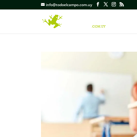
info@todoelcampo.com.uy