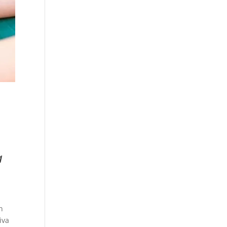
a
n
iva