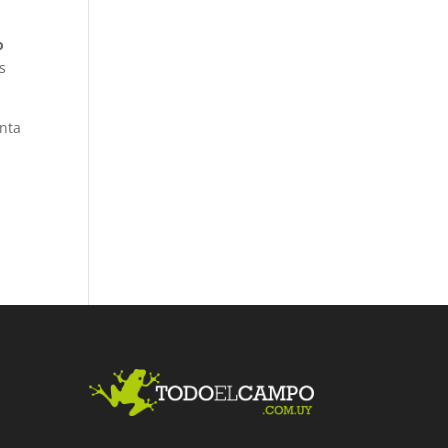
o
s
enta