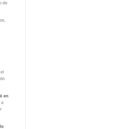
o de
os,
 el
ión
ró en
 a
r
lo