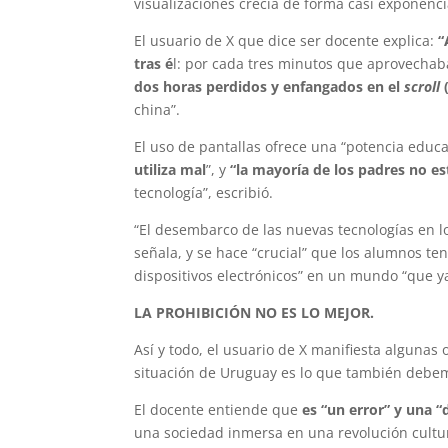
visualizaciones crecía de forma casi exponenci
El usuario de X que dice ser docente explica:
“
tras é
l: por cada tres minutos que aprovechab
dos horas perdidos y enfangados en el
scroll
(
china”.
El uso de pantallas ofrece una “potencia educa
utiliza mal
”, y
“la mayoría de los padres no e
tecnología”, escribió.
“El desembarco de las nuevas tecnologías en l
señala, y se hace “crucial” que los alumnos t
dispositivos electrónicos” en un mundo “que ya
LA PROHIBICIÓN NO ES LO MEJOR.
Así y todo, el usuario de X manifiesta algunas
situación de Uruguay es lo que también debem
El docente entiende que
es “un error” y una “
una sociedad inmersa en una revolución cultur