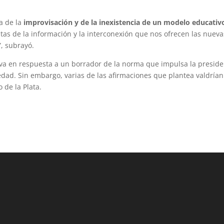
a de la
improvisación y de la inexistencia de un modelo educativ
as de la información y la interconexión que nos ofrecen las nueva
”, subrayó.
 va en respuesta a un borrador de la norma que impulsa la presid
dad. Sin embargo, varias de las afirmaciones que plantea valdrían
 de la Plata.