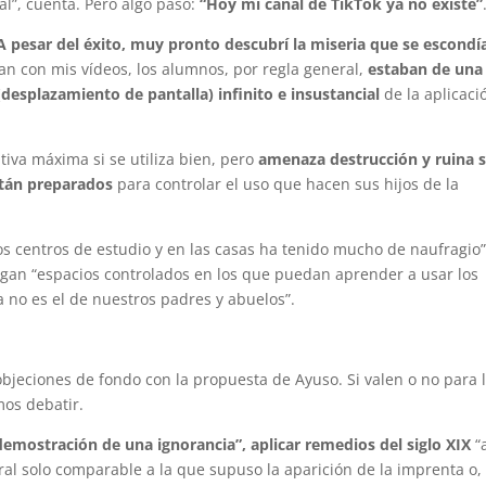
al”, cuenta. Pero algo pasó:
“Hoy mi canal de TikTok ya no existe”
A pesar del éxito, muy pronto descubrí la miseria que se escondí
an con mis vídeos, los alumnos, por regla general,
estaban de una
desplazamiento de pantalla) infinito e insustancial
de la aplicaci
tiva máxima si se utiliza bien, pero
amenaza destrucción y ruina s
stán preparados
para controlar el uso que hacen sus hijos de la
os centros de estudio y en las casas ha tenido mucho de naufragio”
engan “espacios controlados en los que puedan aprender a usar los
 no es el de nuestros padres y abuelos”.
 objeciones de fondo con la propuesta de Ayuso. Si valen o no para 
os debatir.
demostración de una ignorancia”, aplicar remedios del siglo XIX
“
al solo comparable a la que supuso la aparición de la imprenta o,