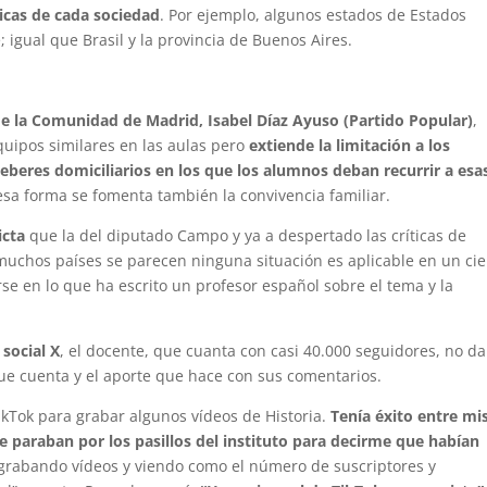
ticas de cada sociedad
. Por ejemplo, algunos estados de Estados
igual que Brasil y la provincia de Buenos Aires.
de la Comunidad de Madrid, Isabel Díaz Ayuso (Partido Popular)
,
equipos similares en las aulas pero
extiende la limitación a los
beres domiciliarios en los que los alumnos deban recurrir a esa
esa forma se fomenta también la convivencia familiar.
icta
que la del diputado Campo y ya a despertado las críticas de
uchos países se parecen ninguna situación es aplicable en un ci
rse en lo que ha escrito un profesor español sobre el tema y la
 social X
, el docente, que cuanta con casi 40.000 seguidores, no da
que cuenta y el aporte que hace con sus comentarios.
kTok para grabar algunos vídeos de Historia.
Tenía éxito entre mi
e paraban por los pasillos del instituto para decirme que habían
grabando vídeos y viendo como el número de suscriptores y