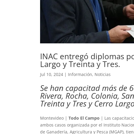
INAC entregó diplomas po
Largo y Treinta y Tres.
Jul 10, 2024
|
Información
,
Noticias
Se han capacitad más de 60
Rivera, Rocha, Colonia, Sa
Treinta y Tres y Cerro Largo
Montevideo |
Todo El Campo
| Las capacitaci
ambos casos organizada por el Instituto Nacion
de Ganadería, Agricultura y Pesca (MGAP), tiene