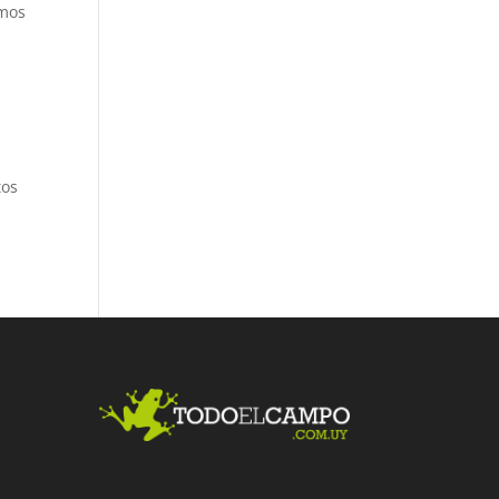
amos
tos