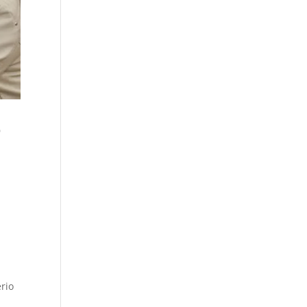
o
erio