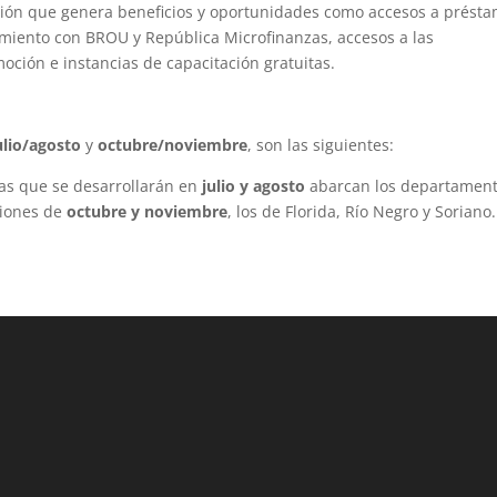
stión que genera beneficios y oportunidades como accesos a prést
amiento con BROU y República Microfinanzas, accesos a las
ción e instancias de capacitación gratuitas.
ulio/agosto
y
octubre/noviembre
, son las siguientes:
ías que se desarrollarán en
julio y agosto
abarcan los departamen
ciones de
octubre y noviembre
, los de Florida, Río Negro y Soriano.