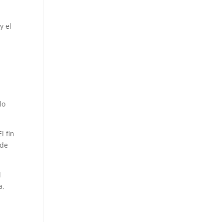
y el
lo
El fin
 de
l
a,