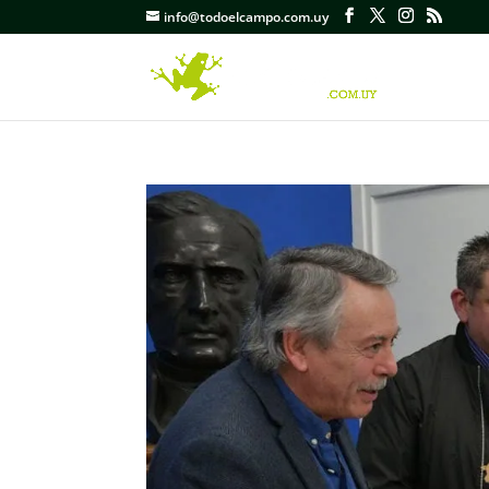
info@todoelcampo.com.uy