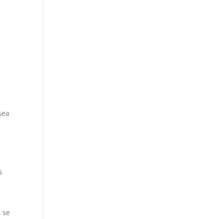
sea
s
s
se