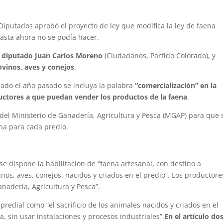
iputados aprobó el proyecto de ley que modifica la ley de faena
hasta ahora no se podía hacer.
l
diputado Juan Carlos Moreno
(Ciudadanos, Partido Colorado), y
 ovinos, aves y conejos
.
bado el año pasado se incluya la palabra
“comercialización” en la
uctores a que puedan vender los productos de la faena
.
 del Ministerio de Ganadería, Agricultura y Pesca (MGAP) para que 
ena para cada predio.
se dispone la habilitación de “faena artesanal, con destino a
os, aves, conejos, nacidos y criados en el predio”. Los productore
anadería, Agricultura y Pesca”.
predial como “el sacrificio de los animales nacidos y criados en el
, sin usar instalaciones y procesos industriales”.
En el artículo do