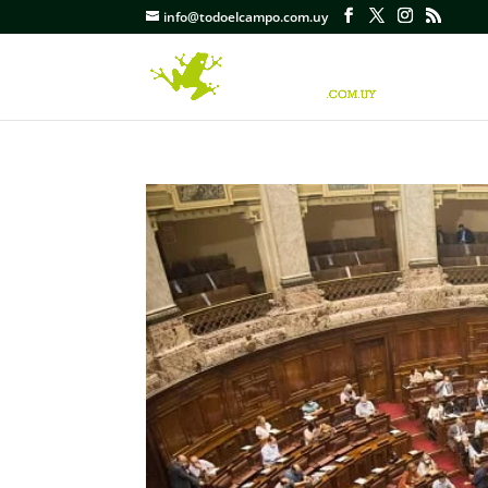
info@todoelcampo.com.uy