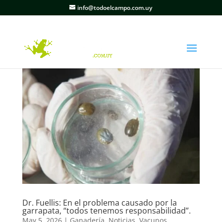
info@todoelcampo.com.uy
Dr. Fuellis: En el problema causado por la
garrapata, “todos tenemos responsabilidad”.
May 5, 2026
|
Ganadería
,
Noticias
,
Vacunos