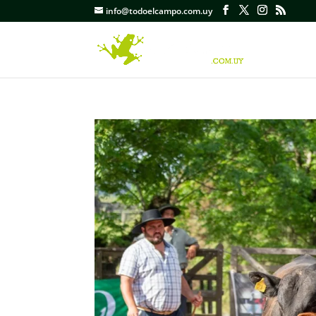
info@todoelcampo.com.uy