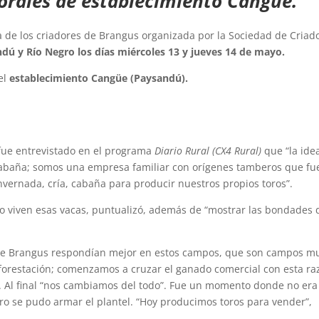
Morales de establecimiento Cangüe.
ra de los criadores de Brangus organizada por la Sociedad de Criad
ú y Río Negro los días miércoles 13 y jueves 14 de mayo.
el
establecimiento Cangüe (Paysandú).
fue entrevistado en el programa
Diario Rural (CX4 Rural)
que “la ide
cabaña; somos una empresa familiar con orígenes tamberos que fu
vernada, cría, cabaña para producir nuestros propios toros”.
o viven esas vacas, puntualizó, además de “mostrar las bondades 
que Brangus respondían mejor en estos campos, que son campos m
forestación; comenzamos a cruzar el ganado comercial con esta ra
. Al final “nos cambiamos del todo”. Fue un momento donde no era
ero se pudo armar el plantel. “Hoy producimos toros para vender”,