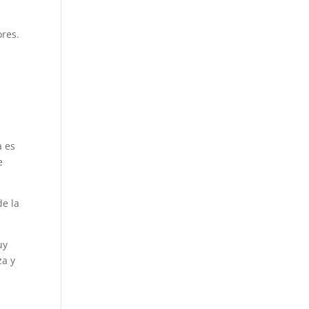
ores.
a es
e
de la
uy
za y