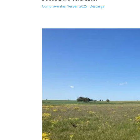
Compraventas_1erSem2025
Descarga