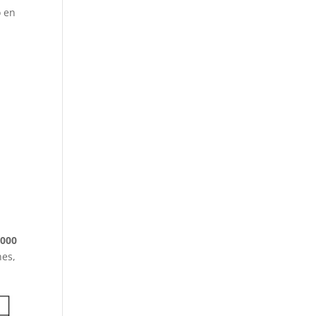
o en
.000
nes,