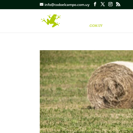
info@todoelcampo.com.uy