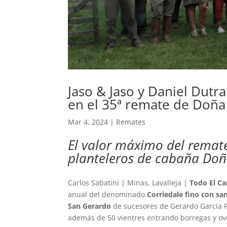
Jaso & Jaso y Daniel Dutr
en el 35ª remate de Doña 
Mar 4, 2024
|
Remates
El valor máximo del remate
planteleros de cabaña Doña
Carlos Sabatini | Minas, Lavalleja |
Todo El 
anual del denominado
Corriedale fino con s
San Gerardo
de sucesores de Gerardo García Pi
además de 50 vientres entrando borregas y ov