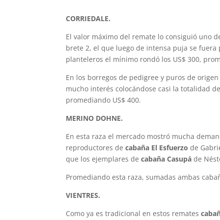
CORRIEDALE.
El valor máximo del remate lo consiguió uno d
brete 2, el que luego de intensa puja se fue
planteleros el mínimo rondó los US$ 300, pro
En los borregos de pedigree y puros de origen
mucho interés colocándose casi la totalidad 
promediando US$ 400.
MERINO DOHNE.
En esta raza el mercado mostró mucha demand
reproductores de
cabaña
El Esfuerzo
de Gabrie
que los ejemplares de
cabaña
Casupá
de Nésto
Promediando esta raza, sumadas ambas cabañ
VIENTRES.
Como ya es tradicional en estos remates
cabañ