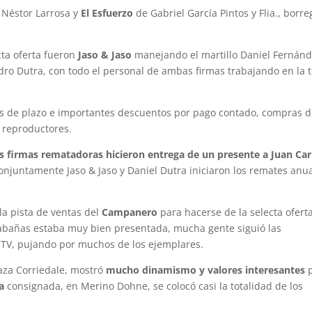
Néstor Larrosa y
El Esfuerzo
de Gabriel García Pintos y Flia., borre
cta oferta fueron
Jaso & Jaso
manejando el martillo Daniel Fernánd
dro Dutra, con todo el personal de ambas firmas trabajando en la
res de plazo e importantes descuentos por pago contado, compras 
os reproductores.
as firmas rematadoras hicieron entrega de un presente a Juan Car
conjuntamente Jaso & Jaso y Daniel Dutra iniciaron los remates anu
la pista de ventas del
Campanero
para hacerse de la selecta ofert
bañas estaba muy bien presentada, mucha gente siguió las
 TV, pujando por muchos de los ejemplares.
raza Corriedale, mostró
mucho dinamismo y valores interesantes
p
a
consignada, en Merino Dohne, se colocó casi la totalidad de los