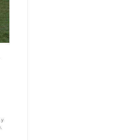
s
 y
,