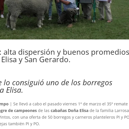
a: alta dispersión y buenos promedio
Elisa y San Gerardo.
 lo consiguió uno de los borregos
 Elisa.
Campo
| Se llevó a cabo el pasado viernes 1º de marzo el 35º remate
angre de campeones
de las
cabañas Doña Elisa
de la familia Larrosa
ntos, con una oferta de 50 borregos y carneros planteleros PI y PO
ejas también PI y PO.