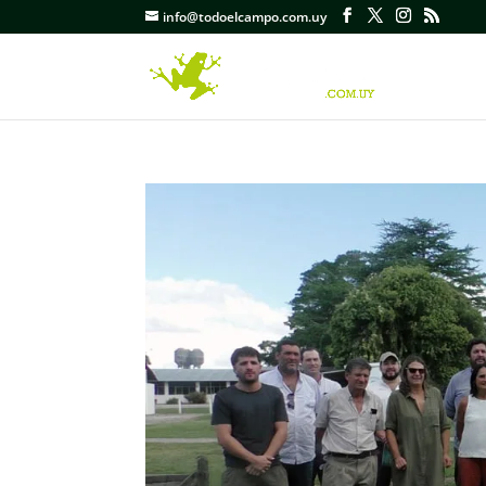
info@todoelcampo.com.uy