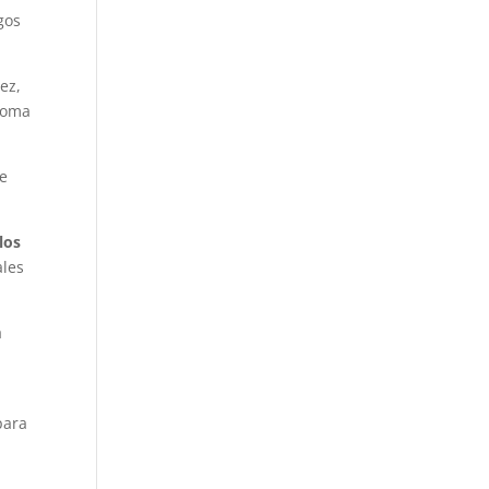
gos
ez,
 toma
de
los
ales
a
ara