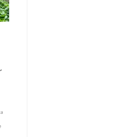
r
ca
e