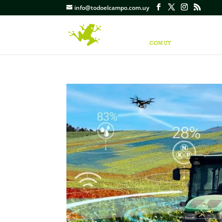
info@todoelcampo.com.uy