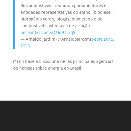
Biocombustíveis, reunindo parlamentares e
entidades representativas do etanol, biodiesel,
hidrogênio verde, biogás, biometano e do
combustível sustentável de aviação.
pic.twitter.com/aCUd9T2rq9
— Arnaldo Jardim (@ArnaldoJardim)
February 5,
2026
(*) En base a Eixos, una de las principales agencias
de noticias sobre energía en Brasil.