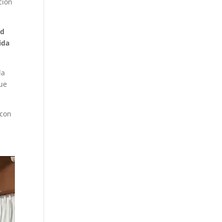
ción
ad
ida
la
que
 con