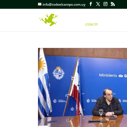
info@todoelcampo.com.uy