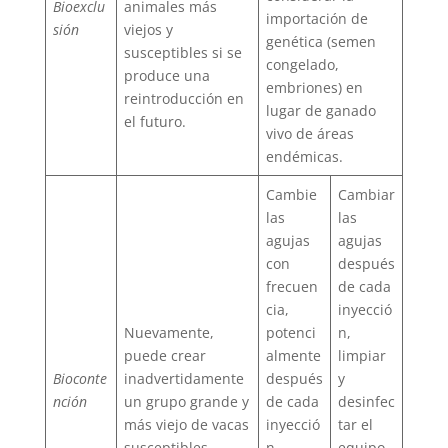
Bioexclu
animales más
importación de
sión
viejos y
genética (semen
susceptibles si se
congelado,
produce una
embriones) en
reintroducción en
lugar de ganado
el futuro.
vivo de áreas
endémicas.
Cambie
Cambiar
las
las
agujas
agujas
con
después
frecuen
de cada
cia,
inyecció
Nuevamente,
potenci
n,
puede crear
almente
limpiar
Bioconte
inadvertidamente
después
y
nción
un grupo grande y
de cada
desinfec
más viejo de vacas
inyecció
tar el
susceptibles.
n,
equipo