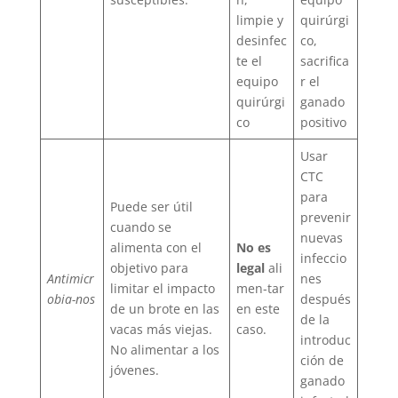
limpie y
quirúrgi
desinfec
co,
te el
sacrifica
equipo
r el
quirúrgi
ganado
co
positivo
Usar
CTC
para
Puede ser útil
prevenir
cuando se
nuevas
alimenta con el
No es
infeccio
objetivo para
legal
ali
Antimicr
nes
limitar el impacto
men-tar
obia-nos
después
de un brote en las
en este
de la
vacas más viejas.
caso.
introduc
No alimentar a los
ción de
jóvenes.
ganado