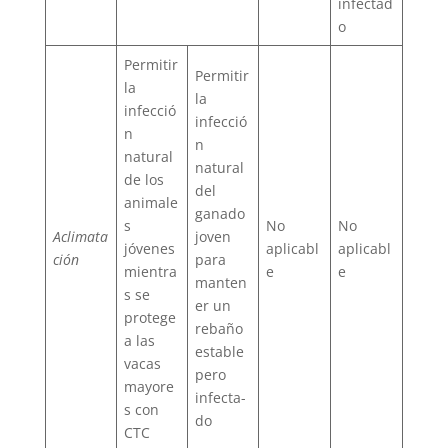
infectad
o
Permitir
Permitir
la
la
infecció
infecció
n
n
natural
natural
de los
del
animale
ganado
s
No
No
Aclimata
joven
jóvenes
aplicabl
aplicabl
ción
para
mientra
e
e
manten
s se
er un
protege
rebaño
a las
estable
vacas
pero
mayore
infecta-
s con
do
CTC