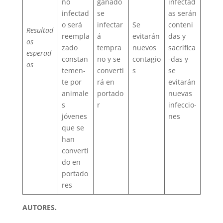
no
ganado
infectad
infectad
se
as serán
o será
infectar
Se
conteni
Resultad
reempla
á
evitarán
das y
os
zado
tempra
nuevos
sacrifica
esperad
constan
no y se
contagio
-das y
os
temen-
converti
s
se
te por
rá en
evitarán
animale
portado
nuevas
s
r
infeccio-
jóvenes
nes
que se
han
converti
do en
portado
res
AUTORES.