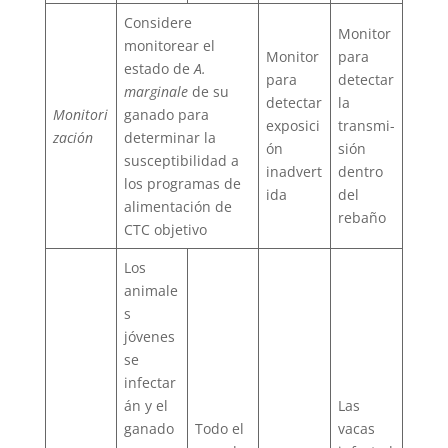
Considere
Monitor
monitorear el
Monitor
para
estado de
A.
para
detectar
marginale
de su
detectar
la
Monitori
ganado para
exposici
transmi-
zación
determinar la
ón
sión
susceptibilidad a
inadvert
dentro
los programas de
ida
del
alimentación de
rebaño
CTC objetivo
Los
animale
s
jóvenes
se
infectar
án y el
Las
ganado
Todo el
vacas