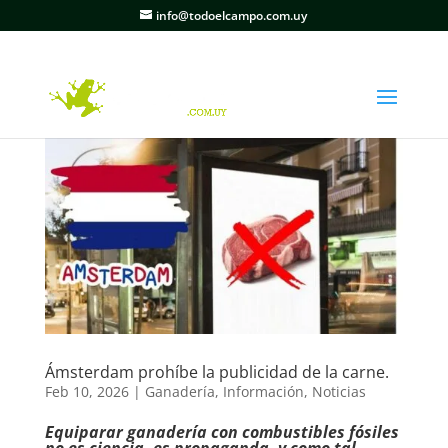
info@todoelcampo.com.uy
Ámsterdam prohíbe la publicidad de la carne.
Feb 10, 2026
|
Ganadería
,
Información
,
Noticias
Equiparar ganadería con combustibles fósiles