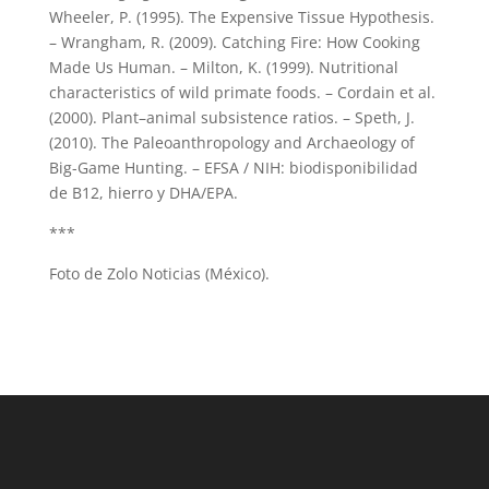
Wheeler, P. (1995). The Expensive Tissue Hypothesis.
– Wrangham, R. (2009). Catching Fire: How Cooking
Made Us Human. – Milton, K. (1999). Nutritional
characteristics of wild primate foods. – Cordain et al.
(2000). Plant–animal subsistence ratios. – Speth, J.
(2010). The Paleoanthropology and Archaeology of
Big-Game Hunting. – EFSA / NIH: biodisponibilidad
de B12, hierro y DHA/EPA.
***
Foto de Zolo Noticias (México).