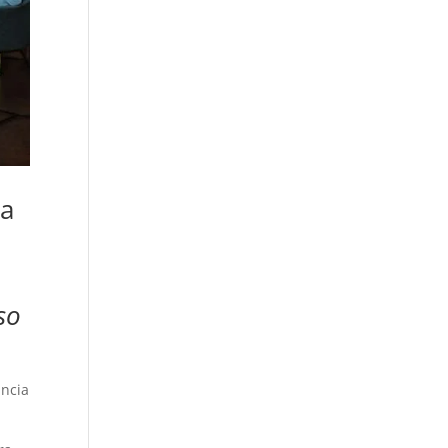
ca
so
ancia