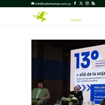
info@todoelcampo.com.uy