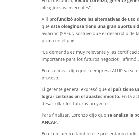
En la instancia,
Álvaro Lorenzo, gerente gene
oleaginosas invernales”.
Allí
profundizó sobre las alternativas de uso 
que
esta oleaginosa tiene una gran oportuni
aviación (SAF), y sostuvo que el desarrollo de 
prima en el país.
“La demanda es muy relevante y las certificac
importante para los futuros negocios”, afirmó 
En esa línea, dijo que la empresa ALUR ya se e
proceso.
El gerente general expresó que
el país tiene 
lograr certezas en el abastecimiento.
En la ac
desarrollar los futuros proyectos.
Para finalizar, Lorenzo dijo que
se analiza la p
ANCAP
.
En el encuentro también se presentaron indicad