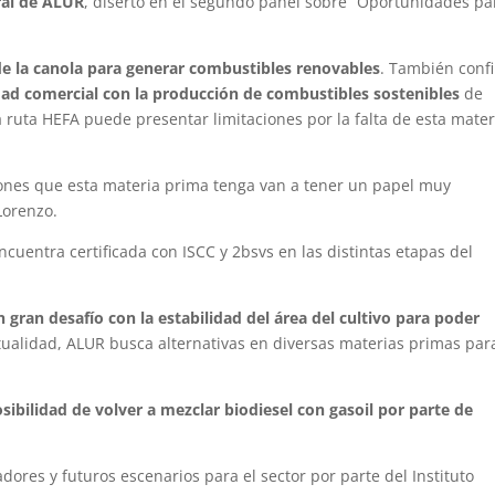
ral de ALUR
, disertó en el segundo panel sobre “Oportunidades pa
de la canola para generar combustibles renovables
. También conf
dad comercial con la producción de combustibles sostenibles
de
la ruta HEFA puede presentar limitaciones por la falta de esta mater
iones que esta materia prima tenga van a tener un papel muy
Lorenzo.
ncuentra certificada con ISCC y 2bsvs en las distintas etapas del
un gran desafío con la estabilidad del área del cultivo para poder
tualidad, ALUR busca alternativas en diversas materias primas par
osibilidad de volver a mezclar biodiesel con gasoil por parte de
ores y futuros escenarios para el sector por parte del Instituto